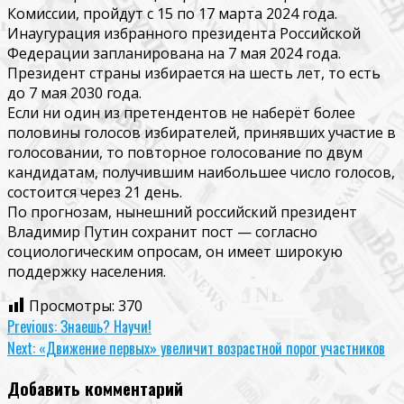
Комиссии, пройдут с 15 по 17 марта 2024 года.
Инаугурация избранного президента Российской
Федерации запланирована на 7 мая 2024 года.
Президент страны избирается на шесть лет, то есть
до 7 мая 2030 года.
Если ни один из претендентов не наберёт более
половины голосов избирателей, принявших участие в
голосовании, то повторное голосование по двум
кандидатам, получившим наибольшее число голосов,
состоится через 21 день.
По прогнозам, нынешний российский президент
Владимир Путин сохранит пост — согласно
социологическим опросам, он имеет широкую
поддержку населения.
Просмотры:
370
Continue
Previous:
Знаешь? Научи!
Next:
«Движение первых» увеличит возрастной порог участников
Reading
Добавить комментарий