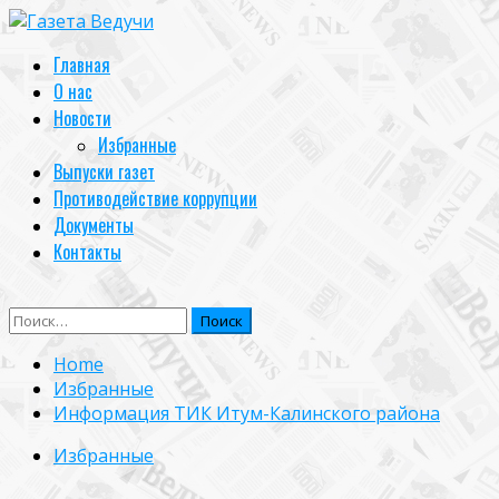
Skip
to
Primary
Главная
content
Menu
О нас
Новости
Избранные
Выпуски газет
Противодействие коррупции
Документы
Контакты
Найти:
Home
Избранные
Информация ТИК Итум-Калинского района
Избранные