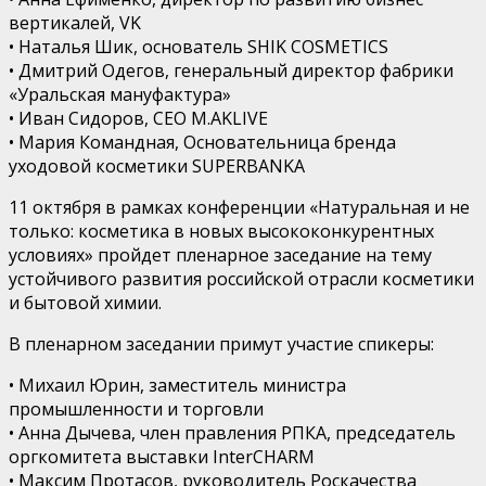
вертикалей, VK
•
Наталья Шик, основатель SHIK COSMETICS
•
Дмитрий Одегов, генеральный директор фабрики
«Уральская мануфактура»
•
Иван Сидоров, CEO M.AKLIVE
•
Мария Командная, Основательница бренда
уходовой косметики SUPERBANKA
11 октября в
рамках конференции «Натуральная и не
только: косметика в новых высококонкурентных
условиях» пройдет пленарное заседание на тему
устойчивого развития российской отрасли косметики
и бытовой химии.
В пленарном заседании примут участие спикеры:
•
Михаил Юрин, заместитель министра
промышленности и торговли
•
Анна
Дычева
, член правления РПКА, председатель
оргкомитета выставки
InterCHARM
•
Максим Протасов, руководитель
Роскачества