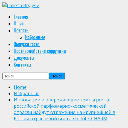
Skip
to
Primary
Главная
content
Menu
О нас
Новости
Избранные
Выпуски газет
Противодействие коррупции
Документы
Контакты
Найти:
Home
Избранные
Инновации и опережающие темпы роста
российской парфюмерно-косметической
отрасли найдут отражение на крупнейшей в
России отраслевой выставке InterCHARM