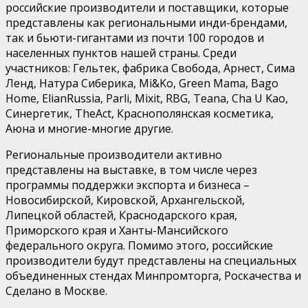
российские производители и поставщики, которые
представлены как региональными инди-брендами,
так и бьюти-гигантами из почти 100 городов и
населенных пунктов нашей страны.
Среди
участников
:
Гельтек
, фабрика Свобода,
Арнест
,
Сима
Ленд
,
Натура
Сиберика
,
Mi
&
Ko
,
Green
Mama
,
Bago
Home
,
Elian
Russia
,
Parli
,
Mixit
,
RBG
,
Teana
,
Cha
U
Kao
,
Синергетик
,
The
Act
,
Краснополянская
косметика,
Аюна
и многие-многие другие.
Региональные производители активно
представлены на выставке,
в том числе через
программ
ы
поддержки экспорта и бизнеса –
Новосибирской, Кировской, Архангельской,
Липецкой областей,
Краснодарского края,
Приморского края и Ханты-Мансийского
федерального округа. Помимо этого, российские
производители будут представлены на специальных
объединенных стендах
Минпромторга
,
Роскачества
и
Сделано в Москве.