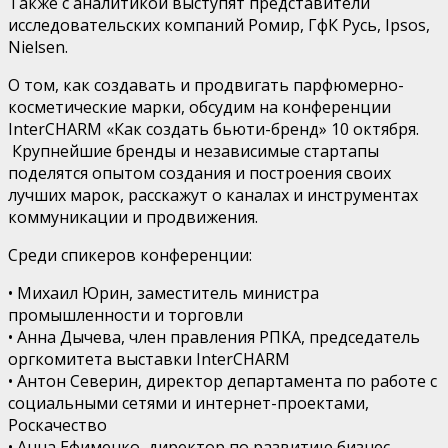
Также с аналитикой выступят представители
исследовательских компаний
Ромир
,
ГфК
Русь,
Ipsos
,
Nielsen
.
О том, как создавать и продвигать парфюмерно-
косметические марки, обсудим на конференции
InterCHARM
«Как создать
бьюти
-бренд» 10 октября.
Крупнейшие бренды и независимые стартапы
поделятся опытом создания и построения своих
лучших марок, расскажут о каналах и инструментах
коммуникации и продвижения.
Среди спикеров конференции:
•
Михаил Юрин, заместитель министра
промышленности и торговли
•
Анна
Дычева
, член правления РПКА, председатель
оргкомитета выставки
InterCHARM
•
Антон Северин, директор департамента по работе с
социальными сетями и интернет-проектами,
Роскачество
•
Анна Ефименко, директор по развитию бизнес