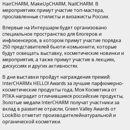
HairCHARM
,
MakeUpCHARM
,
NailCHARM
.
В
мероприятиях примут участие топ-мастера,
прославленные
стилисты и визажисты России.
Впервые на
Интершарм
будет организовано
специальное
пространство для
блогеров
и
инфлюенсеров
, в котором примут участие порядка
250 представителей бьюти-комьюнити, которые
будут освещать выставку
, косметические новинки
и
мероприятия, а также примут участие в лекциях
,
дискуссиях и других активностях.
В дни выставки пройдут награждения премий
:
InterCHARM
x HELLO! Awards за лучшие парфюмерно-
косметические продукты года, Моя Косметика от
РПКА
наградит отличившиеся
российские продукты,
Золотые медали
InterCHARM
получат участники
за
вклад в развитие отрасли,
Green
Valley
Awards
от
LookBio
отметит производителей
натуральн
ой
и
органическ
ой
косметик
и
.