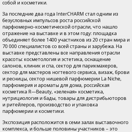
собой и косметики.
За последние два года
InterCHARM
стал одним из
безусловных импульсов роста российской
парфюмерно-косметической отрасли
,
что
наш
ло
отражение на выставке и в этом году: площадка
объедин
яе
т более 1400 участников из 20 стран мира и
70 000 специалистов со всей страны и
зарубежа
.
На
выставке представлены все направления отрасли
красоты: косметология и эстетика, оснащение
салонов, клиник и спа, сектор для парикмахеров,
сектор для мастеров ногтевого сервиса, визаж, брови
и ресницы, сектор нишевой парфюмерии
La
Niche
,
парфюмерия и ароматы для дома, российская
косметика
R
—
Beauty
, «зеленая» косметик
а
,
нутрициология
и
бады
, товары для дистрибьюторов
и ритейлеров, производство и упаковка
парфюмерии и косметики.
Экспозиция расположится в семи залах выставочного
комплекса, и больше половины участников – это