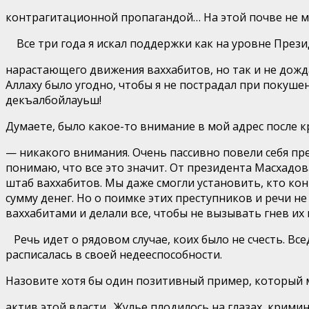
контрагитационной пропагандой… На этой почве не м
Все три года я искал поддержки как на уровне През
нарастаю
щего движения ваххабитов, но так и не дожда
Аллаху было угодно, чтобы я не пострадал при покуше
декъалбойла
уь
ш
!
Думаете, было какое-то внимание в мой адрес после 
— никакого внимания. Очень пассивно повели себя п
понимаю, что все это значит. От президента Масхадова
штаб ваххабитов. Мы даже смогли установить, кто ко
сумму денег. Но о поимке этих преступников и речи н
ваххабитами и делали все, чтобы не вызывать гнев их
Речь идет о рядовом случае, коих было не счесть. В
расписалась в своей недееспособности.
Назовите хотя бы один позитивный пример, который 
актив этой власти.
Жулье плодилось на глазах, крими