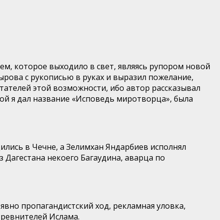
м, которое выходило в свет, являясь рупором новой
рова с рукописью в руках и выразил пожелание,
итателей этой возможности, ибо автор рассказывал
рой я дал название «Исповедь миротворца», была
д
ились в Чечне, а Зелимхан Яндар
биев исполнял
 из Дагестана некоего
Багаудина
, аварца по
явно пропагандистский ход, рекламная уловка,
 ревнителей Ислама.