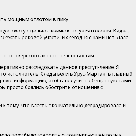
упить мощным оплотом в пику
ящую охоту с целью физического уничтожения. Видно,
избежать роковой участи. Их сегодн
я с нами нет. Дала
этого зверского акта по теленовостям
оперативно расследовать данное
преступ-ление
. Я
 кто исполнитель. Следы вели в Урус-Мартан, в главный
ерную ин
формацию, чтобы получить обещанную нами
уры просто боялись обострить отношения с
и к тому, что власть окончательно деградировала и
самую пору было говорить о доминирующей роли в