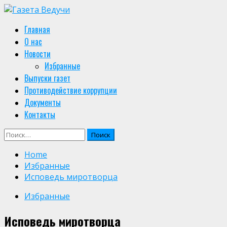
Skip
to
Primary
Главная
content
Menu
О нас
Новости
Избранные
Выпуски газет
Противодействие коррупции
Документы
Контакты
Найти:
Home
Избранные
Исповедь миротворца
Избранные
Исповедь миротворца