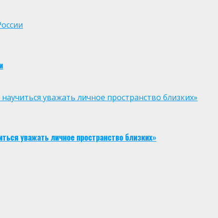
России
и
к научиться уважать личное пространство близких»
иться уважать личное пространство близких»