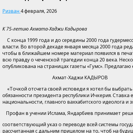
Ризван
4 февраля, 2026
К 75-летию Ахмата-Хаджи Кадырова
С конца 1999 года и до середины 2000 года
гудермес
власти.
Во второй декаде января месяца 2000 года ре
чтобы в ближайшем номере материал появился в печат
всю правду о чеченской трагедии конца 20 века.
Неско
опубликована на страницах газеты
«
Гумс
». Предлагаю
Ахмат-Хаджи КАДЫРОВ
«Точкой отсчета своей исповеди я хотел бы выбрать 
обязанности президента республики Ичкерия. Ставка е
национальности, главного ваххабитского идеолога и 
Профан в учении Ислама, Яндарбиев принимает реш
соот
ветствующий указ о переводе всей системы госуд
рассчитанная с дальним прицелом на то, чтоб на буду