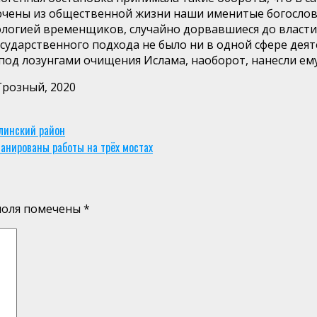
ючены из общественной жизни наши именитые богослов
ологией вре
менщиков, случайно дорвавшиеся до власти,
сударственного подхода не было ни
в одной сфере деят
 под лозунгами очищения Ислама, наоборот, нанесли е
ный, 2020
линский район
ланированы работы на трёх мостах
поля помечены
*