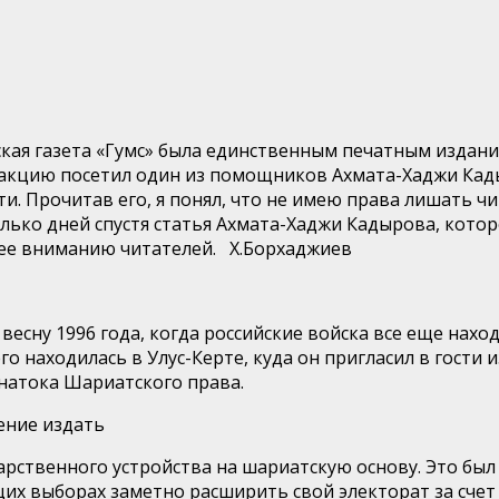
ская
газета «
Гумс
» была единственным печатным издание
дакцию посетил один из помощников Ахмата-Хаджи Кады
и. Прочитав его, я понял, что не имею права лишать ч
лько дней спустя статья Ахмата-Хаджи Кадырова, кото
 ее вниманию читателей.
Х.
Борхаджиев
весну 1996 года, когда российские войска все еще нахо
го находилась в Улус-
Керте
, куда он пригласил в гости
знатока Шариатского права.
ение издать
арственного устройства на шариатскую основу. Это был 
щих выборах заметно расширить свой электорат за счет