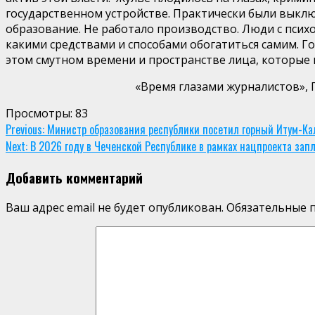
государственном устройстве. Практически были выкл
образование. Не работало произ
водство. Люди с псих
какими средствами и способами обогатиться самим.
Го
этом смутном
времени и пространстве лица, которые
«Время глазами журналистов», Гроз
Просмотры:
83
Continue
Previous:
Министр образования республики посетил горный Итум-Ка
Next:
В 2026 году в Чеченской Республике в рамках нацпроекта зап
Reading
Добавить комментарий
Ваш адрес email не будет опубликован.
Обязательные 