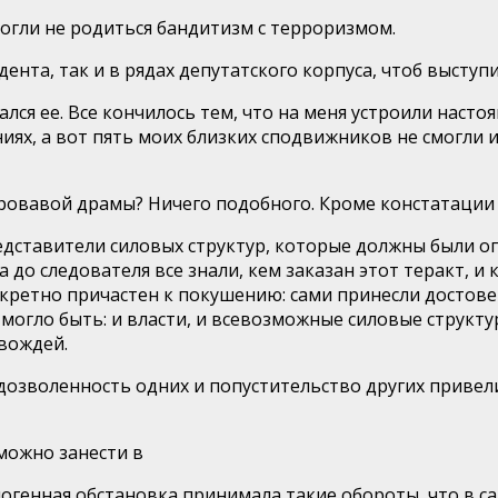
огли не родиться бандитизм с терроризмом.
идента, так и в рядах депутатского корпуса, чтоб выст
лся ее.
Все кончилось тем, что на меня устроили насто
ниях, а вот пять моих близких сподвижников не смогли 
кровавой драмы? Ничего подобного. Кроме констатации 
редставители силовых структур, которые должны были 
 до следователя все знали, кем заказан этот теракт, и
нкретно причастен к покушени
ю: сами принесли достов
е могло быть: и власти, и всевозможные силовые структ
 вождей.
седозволенность одних и попустительство других привел
можно занести в
ногенная обстановка принимала такие обороты, что в 