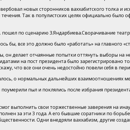
н вербовал новых сторонников ваххабитского толка и 
 те
чения. Так в популистских целях официально было о
.
пошел по сценарию
3.Яндарбиева
.
Сворачивание театр
сь бы, все это должно было «работать» на главного «ст
ы, он делает отчаян
ные попытки оттянуть выборы на не
идатами на пост президента было зарегистрировано то
скажу, что все они очень недостойно повели себя в пе
казалось, о нормальных дальнейших взаимоотношениях м
и поумерили пыл и поклялись после избрания президент
 смог выполнить свои торжественные заверения на инау
полнен за эти 3 года. А его бывшие соратники по борьб
бщественности. Одни внедряли ваххабизм, другие соз