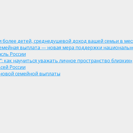
ли более детей, среднедушевой доход вашей семьи в мес
семейная выплата — новая мера поддержки национально
асль России
: как научиться уважать личное пространство близких»
сей России
е новой семейной выплаты