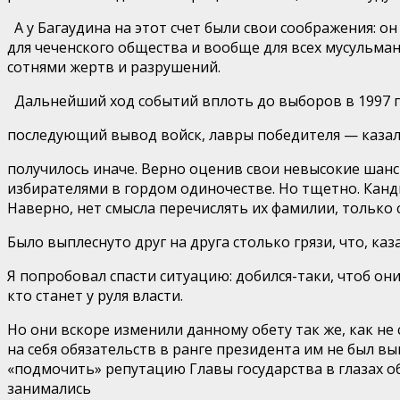
А у
Багаудина
на этот счет были свои соображения: о
для чеченского общества
и вообще для всех мусульман
сотнями жертв и разрушений.
Дальнейший ход событий вплоть до выборов в 1997 г
по
следующий вывод войск, лавры победителя — казало
по
лучилось иначе. Верно оценив свои невысокие шанс
избирателями в гордом одиночестве. Но тщетно. Канд
Наверно, нет смысла перечислять их фамилии, только 
Было выплеснуто друг на друга столько грязи, что, 
Я попробовал спасти ситуацию: добился-таки, чтоб он
кто станет у руля власти.
Но они вскоре изменили данному обету так же, как не
на себя обязательств в ранге президента им не был вы
«подмочить» репутацию Главы государства в глазах о
занимались