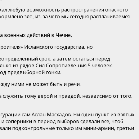
искал любую возможность распространения опасного
формлено зло, из-за чего мы сегодня расплачиваемся
а военных действий в Чечне,
роителя» Исламского государства, но
определенный срок, а затем остаться перед
лько из рядов Сил
Сопротивле-ния
5 человек.
риод предвыборной гонки.
ежду ними не может быть и речи.
а служить тому верой и правдой, независимо от того,
гурации сам Аслан Масхадов. Ни один пункт из взятых
е и соперники в период выборов сделали все, чтоб
давали подконтрольные только им мини-армии, третьи