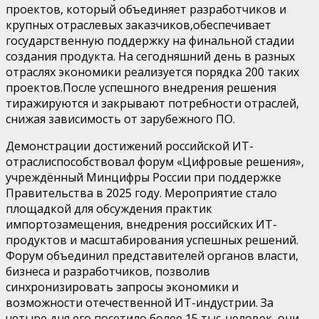
проектов, который объединяет разработчиков и
крупных отраслевых заказчиков
,
обеспечивает
государственную поддержку на финальной стадии
создания продукта.
На
сегодняшний день в разных
отраслях экономики реализуется
порядка 200
таких
проектов.
После успешного внедрения решения
тиражируются и закрывают потребности отраслей,
снижая зависимость от зарубежного ПО.
Демонстрации достижений российской ИТ-
отрасли
способствовал форум
«Цифровые решения»
,
учрежд
ё
нный Минцифры России при поддержке
Правительства в 2025 году. Мероприятие
стал
о
площадкой для обсуждения практик
импортозамещения, внедрения российских ИТ-
продуктов и масштабирования успешных решений.
Форум объединил представителей органов власти,
бизнеса и разработчиков, позволив
синхронизировать запросы экономики и
возможности отечественной ИТ-индустрии.
За
четыре
дня его посетило более 15
тыс. человек,
они