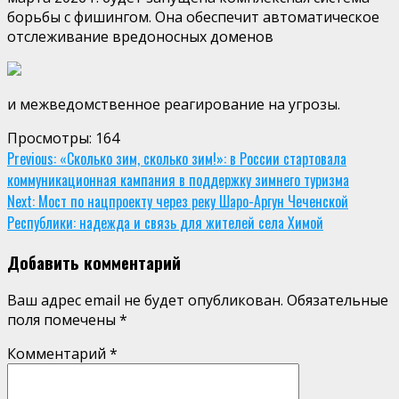
борьбы с
фишингом
. Она обеспечит
автоматическое
отслеживание вредоносных доменов
и
межведомственное реагирование на угрозы.
Просмотры:
164
Continue
Previous:
«Сколько зим, сколько зим!»: в России стартовала
коммуникационная кампания в поддержку зимнего туризма
Reading
Next:
Мост по нацпроекту через реку Шаро-Аргун Чеченской
Республики: надежда и связь для жителей села Химой
Добавить комментарий
Ваш адрес email не будет опубликован.
Обязательные
поля помечены
*
Комментарий
*