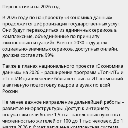
Перспективы на 2026 год
В 2026 году по нацпроекту «Экономика данных»
продолжится цифровизация государственных услуг.
Они будут переводиться из единичных сервисов в
комплексные, объедин
ё
нные по принципу
«жизненных ситуаций».
Всего к 2030 году
доля
социально-значимых сервисов, доступных онлайн,
должн
а
составить
99%.
Также в планах национального проекта «Экономика
данных» на 2026 – расширение программ «Топ-ИТ» и
«Топ-ИИ»
,
вовлечение бо
льшего числа ИТ-компаний
в активную подготовку кадров в вузах по всей
России.
Не менее важное направление дальнейшей работы –
развитие
инфраструктур
ы
. Доступ к
интернету
получат жители более
1,5 тыс.
населенных пунктов
с
численностью жителей от
100 до 1
тыс.
человек
. До 1
марта 2026 г.
будет запущена
комплексн
ая
система