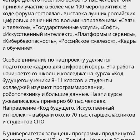
приня
ли
участие в более чем 100 мероприятиях. В
ходе
форума состоялась выставка лучших российских
цифровых решений по восьми направлениям:
«Связь
и телеком», «Государственные услуги», «Софт»,
«Искусственный интеллект», «Платформы и
сервисы»,
«Кибербезопасность», «Российское
«
железо
«
», «Кадры
и обучение».
Особое внимание
по
нацпроект
у
уделяется
подготовке кадров для цифровой
сферы
.
Эта работа
начинается со школы и колледжа
: н
а курсах «
Код
будущего
» ученики 8–11 классов и
студенты
колледжей изучают программирование,
робототехнику и большие данные. На эти курсы
уже
записалось примерно
60 тыс
.
человек.
Н
аправление «
Код будущего. Искусственный
интеллект
» выбрали около
70 тыс
.
старшеклассников
и студентов СПО.
В университетах
запущены
программы продвинутой