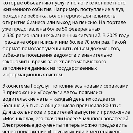
которые объединяют услуги
по логике конкретного
жизненного события
. Например, поступление в вуз,
рождение ребенка, волонтерская деятельность,
открытие бизнеса или выход на пенсию. На портале
уже представлены более
50
федеральных
и
330
региональных жизненных ситуаций. В 2025 году
граждане обратились к ним более
70 млн
раз. Такой
формат помогает уменьшить объем документов,
избежать посещения ведомств и значительно
сэкономить время
за счёт
автоматическо
го
заполнени
я
данных из
государственных
информационных систем.
Экосистема Госуслуг
пополнилась новыми сервисами.
В приложении «
Госуслуги Авто
» появились
водительские чаты
–
каждый день
их
создаётся
больше 2,5 ты
с.
, а общее число превысило
800
тыс
.
Для школьников и родителей выпустили приложение
«
Моя школа
», его скачали
более 5 млн
пользователей.
Электронные документы теперь можно
предъявить
через приложение «Госуслуги» или в мессенджере