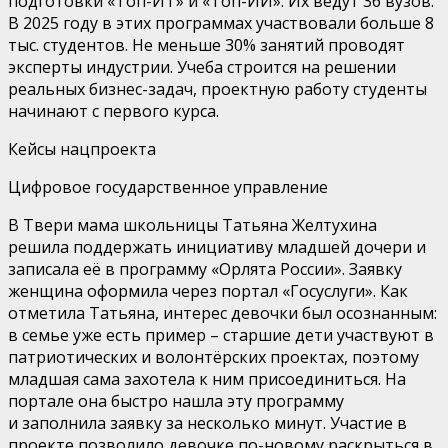
подготовки «Топ-ИТ» и «Топ-ИИ»
.
Их
ведут
36
вузов.
В 2025 году в этих программах участвовали больше
8
тыс.
студентов. Не
меньше 30% занятий проводят
эксперты индустрии
. Учеба строится на решении
реальных бизнес-задач
,
проектную работу студенты
начинают с первого курса.
Кейсы нацпроекта
Цифровое государственное управление
В
Твери
мама школьницы Татьяна
Желтухина
решила поддержать инициативу младшей дочери и
записала её в программу «
Орлята России
»
.
Заявку
женщина
оформила через портал
«
Госуслуг
и»
. Как
отметила Татьяна, интерес девочки был осознанным:
в семье уже есть пример
–
старшие дети участвуют в
патриотических и волонтёрских проектах, поэтому
младшая сама захотела к ним присоединиться. На
портале она быстро нашла эту программу
и
заполнила заявку за несколько минут.
Участие в
проекте позволило девочке
по-новому раскры
ться
в