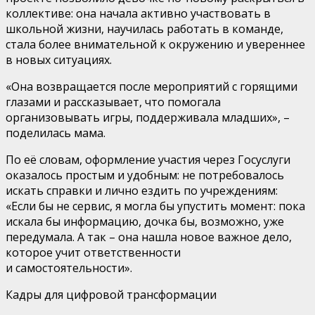
коллективе: она начала
активно участвовать в
школьной жизни, научил
ась
работать в команде,
стал
а
более внимательн
ой
к
окружению
и увереннее
в новых ситуациях.
«Он
а
возвращается после мероприятий с горящими
глазами и рассказывает, что помогал
а
организовывать игры, поддерживал
а
младших»,
–
поделилась
мама.
По её словам, оформление участия через Госуслуги
оказалось простым и удобным: не
потребовалось
искать справки и лично ездить по учреждениям
:
«Если бы не сервис, я могла бы упустить момент: пока
искала бы информацию,
дочка
бы, возможно, уже
передумал
а
. А
так
– она
нашла
новое важное дело,
которое учит ответственности
и
самостоятельности»
.
Кадры для цифровой трансформации