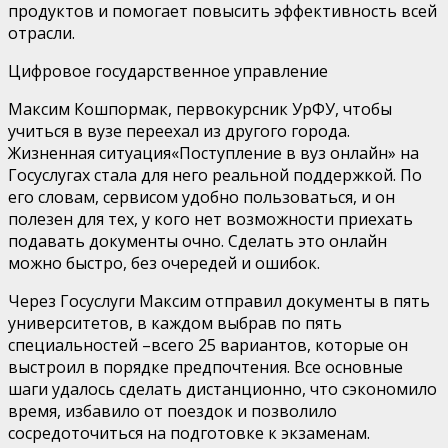
продуктов и помогает повысить эффективность всей
отрасли.
Цифровое государственное управление
Максим Кошпормак, первокурсник УрФУ,
чтобы
учиться в вузе переехал из
другого города
.
Ж
изненная ситуация
«
Поступление в вуз онлайн
» на
Госуслугах стал
а
для него реальной поддержкой. По
его словам,
сервисом удобно пользоваться,
и он
полезен для тех, у кого
нет возможности приехать
подавать документы очно.
С
делать это
онлайн
можно
быстро,
без
очередей и ошибок.
Через Госуслуги
Максим
отправил документы в пять
университетов, в каждом выбрав по пять
специальностей
–
всего 25 вариантов, которые он
выстроил в порядке предпочтения.
В
се основные
шаги
удалось сделать дистанционно
, что сэкономило
время, избавило от поездок и
позволило
сосредоточиться на подготовке к экзаменам.