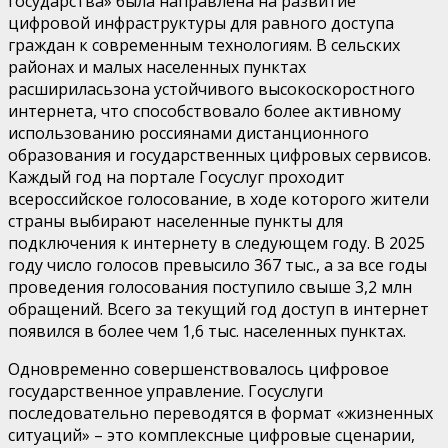
государства»
была направлена на развитие
цифровой инфраструктуры для равного доступа
граждан к современным технологиям. В сельских
районах и малых населенных пунктах
расширилась
зона устойчивого высокоскоростного
интернета, что способствовало более активному
использованию россиянами дистанционного
образования и
государственных цифровых сервисов.
Каждый год на портале Госуслуг проходит
всероссийское голосование, в
ходе
которо
го
жители
страны выбирают населенные пункты для
подключения к интернету в следующем году. В 2025
году число голосов
превысило
367 тыс
.
, а за все годы
проведения голосования поступило
свыше 3,2
млн
обращений. Всего за
текущий
год доступ в интернет
появился в более чем
1,6
тыс.
населенных пункт
ах
.
Одновременно совершенствовалось цифровое
государственное управление. Госуслуги
последовательно
переводятся в формат «
жизненных
ситуаций
»
–
это комплексные цифровые сценарии,