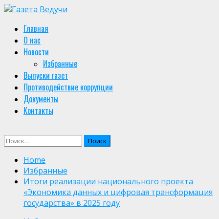
Skip
to
Primary
Главная
content
Menu
О нас
Новости
Избранные
Выпуски газет
Противодействие коррупции
Документы
Контакты
Найти:
Home
Избранные
Итоги реализации национального проекта
«Экономика данных и цифровая трансформация
государства» в 2025 году