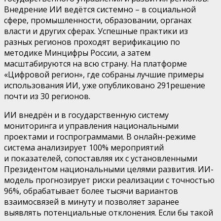
Внедрение ИИ ведётся системно
–
в социальной
сфере, промышленности, образовании
,
органах
власти
и других сферах
.
Успешные практики из
разных регионов
проходят верификацию по
методике Минцифры России
, а
затем
масштабируются
на всю страну. На платформе
«
Цифровой регион
», где собраны лучшие примеры
использования ИИ, уже опубликовано
291
решение
почти
из
30
регионов.
ИИ внедрён и в государственную систему
мониторинга и управления национальными
проектами и госпрограммами. В онлайн-режиме
система анализирует
100%
мероприятий
и
показателей, сопоставляя их с установленными
Президентом национальными целями развития. ИИ-
модель прогнозирует риски реализации с точностью
96%
, обрабатывает
более тысячи
вариантов
взаимосвязей в минуту и позволяет
заранее
выявлять потенциальные отклонения. Если бы такой