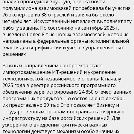
анализ проводился вручную, оценка почти
полумиллиона взаимосвязей потребовала бы участия
76
экспертов
из
38
отраслей
и заняла бы
около
четырёх лет
. Искусственный интеллект выполняет эту
работу за день.
По состоянию на сентябрь 2025
г.
выявлено более
8 тыс
. новых взаимосвязей, которые
направл
ены
в федеральные органы исполнительной
власти для верификации и учёта в управленческих
решениях.
Важным направлением нацпроекта стало
импортозамещение ИТ-решений и
укрепление
технологической независимости страны. К началу
2025 года в реестре российского программного
обеспечения зарегистрировано
24 850
отечественных
программных продуктов
.
По состоянию на декабрь
их
представлено
29 тыс
.
Это позволяет бизнесу и
государственным органам выстраивать цифровую
инфраструктуру на базе российских решений. Для
ускоренного внедрения критически важных
технологий действует механизм особо значимых