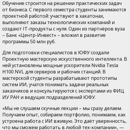
Обучение строится на решении практических задач
от бизнеса. С первого семестра студенты занимаются
проектной работой: участвуют в хакатонах,
выполняют заказы технологических компаний и
создают IT-продукты
с нуля
. Од
ин
из партнёров вуза
–
Банк «Центр-Инвест»
–
вложи
л
в развитие
программы
50 млн руб
.
Для подготовки специалистов в ЮФУ создали
Проектную мастерскую искусственного интеллекта. В
ней установлены мощные ускорители Nvidia Tesla
H100 NVL для серверов и
рабочих станций. В
мастерской студенты разрабатывают прототипы
систем ИИ, учатся понимать задачи реальных
заказчиков и консультируются с экспертами из ФИЦ
ИУ РАН и
ведущих подразделений ЮФУ.
«Мы не слушаем скучные лекции
–
мы сразу делаем.
Получаем опыт, собираем портфолио, понимаем, как
устроена работа с ИИ вживую. Это даёт уверенность,
что мы сможем работать в любой тех-компании»,
—