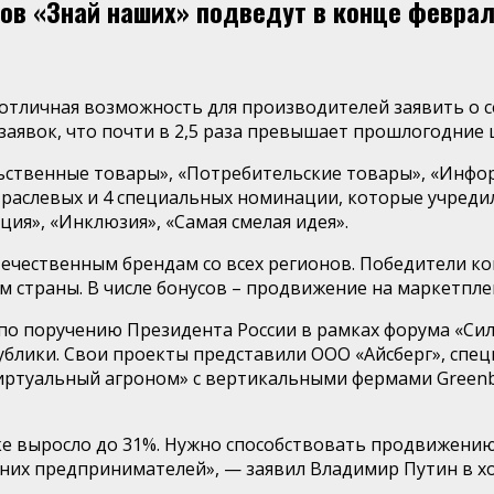
дов «Знай наших» подведут в конце февра
 отличная возможность для производителей заявить о 
. заявок, что почти в 2,5 раза превышает прошлогодние
ьственные товары», «Потребительские товары», «Инфо
траслевых и 4 специальных номинации, которые учредил
ция», «Инклюзия», «Самая смелая идея».
ечественным брендам со всех регионов. Победители ко
м страны. В числе бонусов – продвижение на маркетпле
 по поручению Президента России в рамках форума «Сил
публики. Свои проекты представили ООО «Айсберг», спе
иртуальный агроном» с вертикальными фермами Greenb
ке выросло до 31%. Нужно способствовать продвижени
них предпринимателей», — заявил Владимир Путин в ход