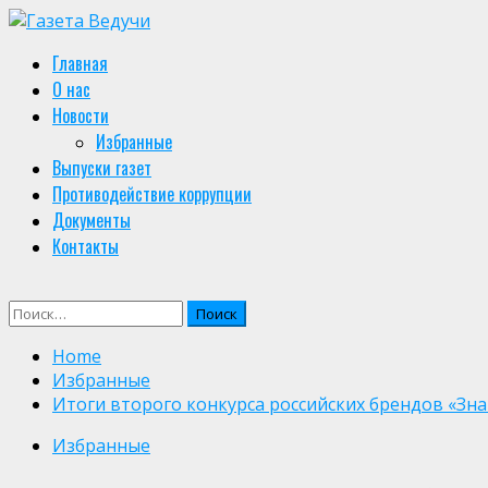
Skip
to
Primary
Главная
content
Menu
О нас
Новости
Избранные
Выпуски газет
Противодействие коррупции
Документы
Контакты
Найти:
Home
Избранные
Итоги второго конкурса российских брендов «Зн
Избранные