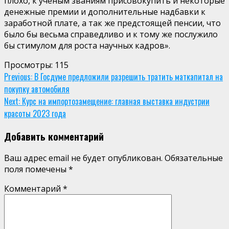
плохо, к ученым званиям присовокупить и некоторые
денежные премии и дополнительные надбавки к
заработной плате, а так же предстоящей пенсии, что
было бы весьма справедливо и к тому же послужило
бы стимулом для роста научных кадров».
Просмотры:
115
Continue
Previous:
В Госдуме предложили разрешить тратить маткапитал на
покупку автомобиля
Reading
Next:
Курс на импортозамещение: главная выставка индустрии
красоты 2023 года
Добавить комментарий
Ваш адрес email не будет опубликован.
Обязательные
поля помечены
*
Комментарий
*