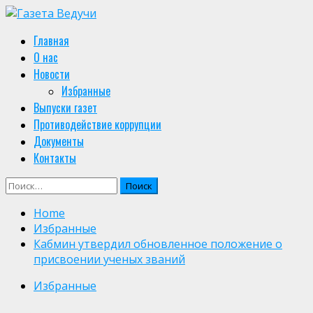
Skip
to
Primary
Главная
content
Menu
О нас
Новости
Избранные
Выпуски газет
Противодействие коррупции
Документы
Контакты
Найти:
Home
Избранные
Кабмин утвердил обновленное положение о
присвоении ученых званий
Избранные