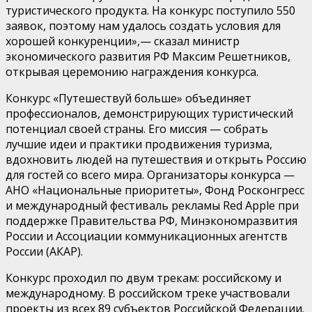
туристического продукта. На конкурс поступило 550
заявок, поэтому нам удалось создать условия для
хорошей конкуренции»,
—
сказал
министр
экономического развития РФ Максим Решетников
,
открывая церемонию награждения конкурса.
Конкурс «Путешествуй больше»
объединяет
профессионалов, демонстрирующих туристический
потенциал своей страны. Его миссия — собрать
лучшие идеи и практики продвижения туризма,
вдохновить людей на путешествия и открыть Россию
для гостей со всего мира.
Организаторы конкурса —
АНО «Национальные приоритеты»,
Фонд
Росконгресс
и международный фестиваль
рекламы Red Apple
при
поддержке Правительства РФ, Минэкономразвития
России и А
ссоциации коммуникационных агентств
России (А
КАР
)
.
Конкурс проходил по двум трекам:
российск
ому
и
международн
ому
.
В российском треке участвовали
проекты из всех 89 субъектов Российской Федерации.