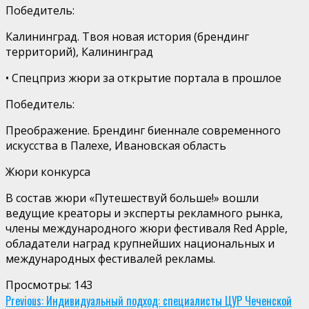
Победитель:
Калининград. Твоя новая история (брендинг
территорий),
Калининград
•
Спецприз жюри за открытие портала в прошлое
Победитель:
Преображение. Брендинг биеннале современного
искусства в Палехе
, Ивановская област
ь
Жюри
конкурса
В состав жюри
«Путешествуй больше!»
в
ошли
ведущие креаторы и эксперты рекламного рынка,
члены международного жюри
фестиваля
Red Apple,
обладатели наград крупнейших национальных и
международных фестивалей
рекламы
.
Просмотры:
143
Continue
Previous:
Индивидуальный подход: специалисты ЦУР Чеченской