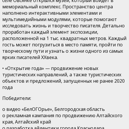
селе Овсянке открылся музей, который войдет в
мемориальный комплекс. Пространство центра
наполнено интерактивными элементами и
мультимедийными модулями, которые помогают
исследовать жизнь и творчество писателя. Детально
проработан каждый элемент экспозиции,
расположенной на 1
тыс. к
вадратных метр
ов
. Каждый
гость может погрузиться в место памяти, пройти по
творческому пути и узнать о жизни одного из самых
ярких писателей
XX
века.
•
«Открытие года»
— продвижение новых
туристических направлений, а также туристических
объектов и предложений, запущенных не ранее 2020
года
Победители:
o
видео «
БелОГОрье
»,
Белгородская область
o
рекламная кампания по продвижению Алтайского
края,
Алтайский край
o
разработка айдентики города Краснодара