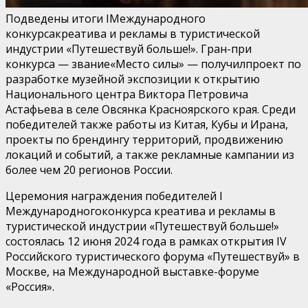
Подведены итоги
I
Международн
ого
к
онкурс
а
креатива и рекламы в туристической
индустрии
«Путешествуй больше!»
.
Гран-при
конкурса
— звание
«
Место силы
»
—
получил
проект по
разработке музейной экспозиции к открытию
Национального центра Виктора Петровича
Астафьева в селе Овсянка Красноярского края
. Среди
победителей также
работ
ы из
Китая, Кубы
и
Ирана
,
проект
ы по
брендин
гу
территорий, продвижени
ю
локаций и
событий
, а также
рекламные кампании из
более чем 20 регионов России.
Церемония награждения победителей
I
Международного
конкурса креатива и рекламы в
туристической индустрии «Путешествуй больше!»
состоялась
12 июня 2024 года
в рамках открытия
IV
Российского туристического форума «Путешествуй» в
Москве, на Международной выставке-форуме
«Россия».