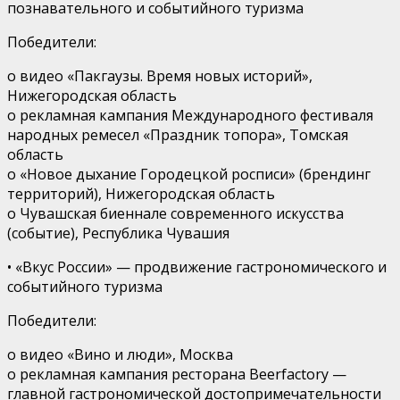
познавательного и событийного туризма
Победители
:
o
видео «Пакгаузы. Время новых историй»,
Нижегородская область
o
рекламная кампания Международного фестиваля
народных ремесел «Праздник топора»,
Томская
область
o
«Новое дыхание Городецкой росписи» (брендинг
территорий),
Нижегородская область
o
Чувашская биеннале современного искусства
(событие),
Республика Чувашия
•
«Вкус России»
— продвижение гастрономического
и
событийного туризма
Победители
:
o
видео «Вино и люди»,
Москва
o
рекламная кампания ресторана
Beerfactory
—
главной гастрономической достопримечательности