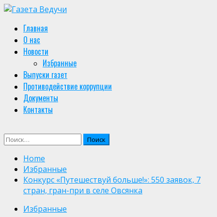
Skip
to
Primary
Главная
content
Menu
О нас
Новости
Избранные
Выпуски газет
Противодействие коррупции
Документы
Контакты
Найти:
Home
Избранные
Конкурс «Путешествуй больше!»: 550 заявок, 7
стран, гран-при в селе Овсянка
Избранные