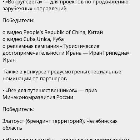
•
«Вокруг света»
— для проектов по продвижению
зарубежных направлений.
Победители
:
o
видео
People’s Republic of China
,
Китай
o
видео
Cuba
Unica
,
Куба
o
рекламная кампания «
Туристические
достопримечательности Ирана
—
ИранТрипедиа
»,
Иран
Также в конкурсе предусмотрены
специальные
номинации
от партнеров
.
•
«Все для путешественников»
—
приз
Минэкономразвития России
Победитель:
Златоуст (брендинг территорий), Челябинская
область
•
«Путешествуем.рф»
—
специальная номинация от