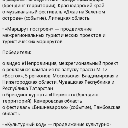
(брендинг территории),
Краснодарский край
o
музыкальный фестиваль «Джаз на Зеленом
острове» (событие),
Липецкая область
•
«Маршрут построен»
— продвижение
межрегиональных туристических проектов и
туристических маршрутов
Победители
:
o
видео
#
Непровинция,
межрегиональный проект
o
рекламная кампания по запуску трассы М-12
«Восток»,
5 регионов
:
Московская, Владимирская и
Нижегородская области, Чувашская Республика и
Республика Татарстан
o
брендинг курорта «
Шермонт
» (брендинг
территорий),
Кемеровская область
o
фестиваль «
Вишневарово
» (событие),
Тамбовская
область
•
«Культурный код»
— продвижение культурно-