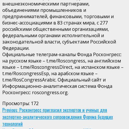
внешнеэкономическими партнерами,
объединениями промышленников и
предпринимателей, финансовыми, торговыми и
бизнес-ассоциациями в 83 странах мира, с 277
российскими общественными организациями,
федеральными органами исполнительной и
законодательной власти, субъектами Российской
Федерации.
Официальные телеграм-каналы Фонда Росконгресс:
на русском языке – t.me/Roscongress, на английском
языке – t.me/RoscongressDirect, на испанском языке –
t.me/RoscongressEsp, на арабском языке –
t.me/RosCongressArabic. Официальный сайт и
Информационно-аналитическая система Фонда
Росконгресс: roscongress.org.
Просмотры:
172
Continue
Previous:
Росконгресс пригласил экспертов и ученых для
экспертно-аналитического сопровождения Форума будущих
Reading
технологий