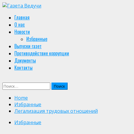
Skip
to
Primary
Главная
content
Menu
О нас
Новости
Избранные
Выпуски газет
Противодействие коррупции
Документы
Контакты
Найти:
Home
Избранные
Легализация трудовых отношений
Избранные