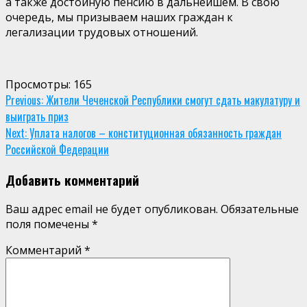
а также достойную пенсию в дальнейшем. В свою
очередь, мы призываем наших граждан к
легализации трудовых отношений.
Просмотры:
165
Continue
Previous:
Жители Чеченской Республики смогут сдать макулатуру и
выиграть приз
Reading
Next:
Уплата налогов – конституционная обязанность граждан
Российской Федерации
Добавить комментарий
Ваш адрес email не будет опубликован.
Обязательные
поля помечены
*
Комментарий
*