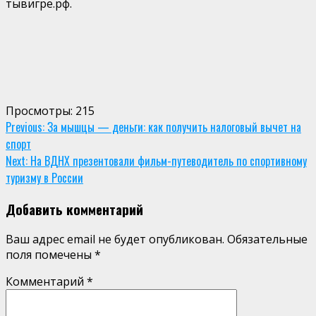
тывигре.рф.
Просмотры:
215
Continue
Previous:
За мышцы — деньги: как получить налоговый вычет на
спорт
Reading
Next:
На ВДНХ презентовали фильм-путеводитель по спортивному
туризму в России
Добавить комментарий
Ваш адрес email не будет опубликован.
Обязательные
поля помечены
*
Комментарий
*