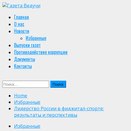
Skip
to
Primary
Главная
content
Menu
О нас
Новости
Избранные
Выпуски газет
Противодействие коррупции
Документы
Контакты
Найти:
Home
Избранные
Лидерство России в фиджитал-спорте:
результаты и перспективы
Избранные