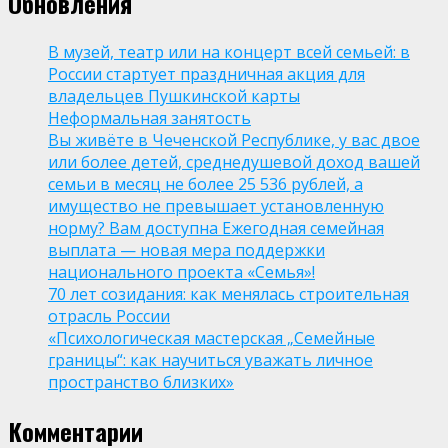
Обновления
В музей, театр или на концерт всей семьей: в
России стартует праздничная акция для
владельцев Пушкинской карты
Неформальная занятость
Вы живёте в Чеченской Республике, у вас двое
или более детей, среднедушевой доход вашей
семьи в месяц не более 25 536 рублей, а
имущество не превышает установленную
норму? Вам доступна Ежегодная семейная
выплата — новая мера поддержки
национального проекта «Семья»!
70 лет созидания: как менялась строительная
отрасль России
«Психологическая мастерская „Семейные
границы“: как научиться уважать личное
пространство близких»
Комментарии