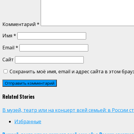
Комментарий
*
Имя
*
Email
*
Сайт
Сохранить моё имя, email и адрес сайта в этом бр
Related Stories
В музей, театр или на концерт всей семьей: в России
Избранные