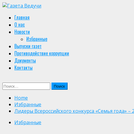
Skip
to
Primary
Главная
content
Menu
О нас
Новости
Избранные
Выпуски газет
Противодействие коррупции
Документы
Контакты
Найти:
Home
Избранные
Лидеры Всероссийского конкурса «Семья года» – 
Избранные