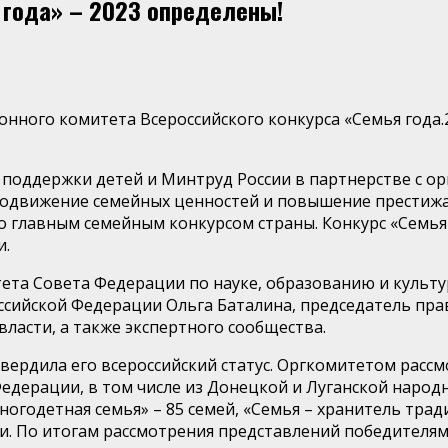
 года» – 2023 определены!
онного комитета Всероссийского конкурса «Семья года.
 поддержки детей и Минтруд России в партнерстве с о
родвижение семейных ценностей и повышение престижа
ко главным семейным конкурсом страны. Конкурс «Семь
и.
ета Совета Федерации по науке, образованию и культу
ссийской Федерации Ольга Баталина, председатель пр
ласти, а также экспертного сообщества.
твердила его всероссийский статус. Оргкомитетом расс
Федерации, в том числе из Донецкой и Луганской народ
годетная семья» – 85 семей, «Семья – хранитель традиц
мьи. По итогам рассмотрения представлений победителя