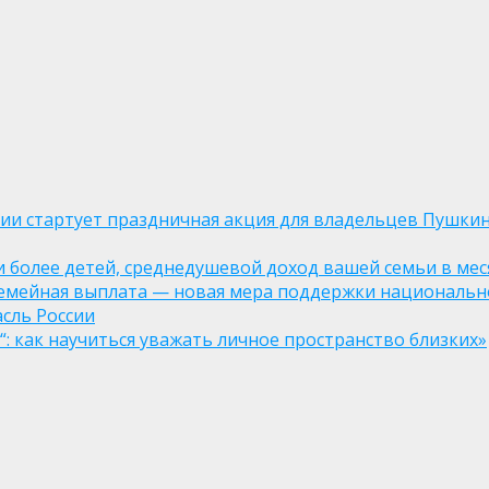
оссии стартует праздничная акция для владельцев Пушки
ли более детей, среднедушевой доход вашей семьи в мес
семейная выплата — новая мера поддержки национально
асль России
: как научиться уважать личное пространство близких»