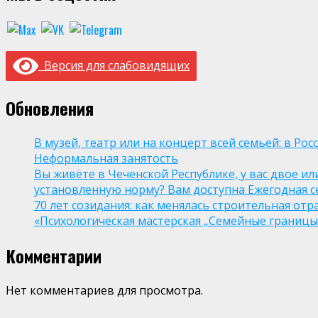
Версия для слабовидящих
Обновления
В музей, театр или на концерт всей семьей: в Р
Неформальная занятость
Вы живёте в Чеченской Республике, у вас двое и
установленную норму? Вам доступна Ежегодная 
70 лет созидания: как менялась строительная отр
«Психологическая мастерская „Семейные границы“
Комментарии
Нет комментариев для просмотра.