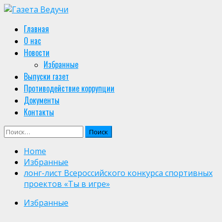
Skip
to
Primary
Главная
content
Menu
О нас
Новости
Избранные
Выпуски газет
Противодействие коррупции
Документы
Контакты
Найти:
Home
Избранные
лонг-лист Всероссийского конкурса спортивных
проектов «Ты в игре»
Избранные