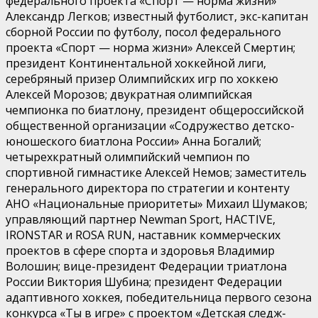
федерального проекта «Спорт — норма жизни»
Александр Легков; известный футболист, экс-капитан
сборной России по футболу, посол федерального
проекта «Спорт — норма жизни» Алексей Смертин;
президент Континентальной хоккейной лиги,
серебряный призер Олимпийских игр по хоккею
Алексей Морозов; двукратная олимпийская
чемпионка по биатлону, президент общероссийской
общественной организации «Содружество детско-
юношеского биатлона России» Анна Богалий;
четырехкратный олимпийский чемпион по
спортивной гимнастике Алексей Немов; заместитель
генерального директора по стратегии и контенту
АНО «Национальные приоритеты» Михаил Шумаков;
управляющий партнер Newman Sport, HACTIVE,
IRONSTAR и ROSA RUN, наставник коммерческих
проектов в сфере спорта и здоровья Владимир
Волошин; вице-президент Федерации триатлона
России Виктория Шубина; президент Федерации
адаптивного хоккея, победительница первого сезона
конкурса «Ты в игре» с проектом «Детская следж-