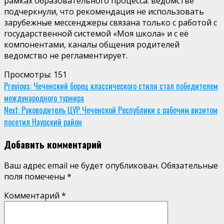
рамках образовательного процесса. ведомстве
подчеркнули, что рекомендация не использовать
зарубежные мессенджеры связана только с работой с
государственной системой «Моя школа» и с её
компонентами, каналы общения родителей
ведомство не регламентирует.
Просмотры:
151
Continue
Previous:
Чеченский борец классического стиля стал победителем
международного турнира
Reading
Next:
Руководитель ЦУР Чеченской Республики с рабочим визитом
посетил Наурский район
Добавить комментарий
Ваш адрес email не будет опубликован.
Обязательные
поля помечены
*
Комментарий
*