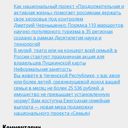
Как национальный проект «Продолжительная и
активная жизнь» помогает россиянам держать
свое здоровье под контролем
Дмитрий Чернышенко: Порядка 110 маршрутов
научно-популярного туризма в 35 регионах
создано в рамках Десятилетия науки и
технологий
В музей, театр или на концерт всей семьей: в
России стартует праздничная акция для
владельцев Пушкинской карты
Неформальная занятость
Вы живёте в Чеченской Республике, у вас двое
или более детей, среднедушевой доход вашей
семьи в месяц не более 25 536 рублей, а
имущество не превышает установленную
норму? Вам доступна Ежегодная семейная
выплата — новая мера поддержки
национального проекта «Семья»!
Комментарии