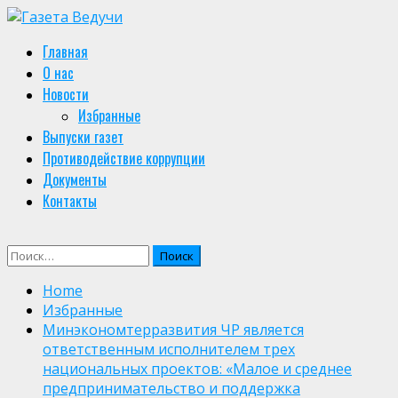
Skip
to
Primary
Главная
content
Menu
О нас
Новости
Избранные
Выпуски газет
Противодействие коррупции
Документы
Контакты
Найти:
Home
Избранные
Минэкономтерразвития ЧР является
ответственным исполнителем трех
национальных проектов: «Малое и среднее
предпринимательство и поддержка