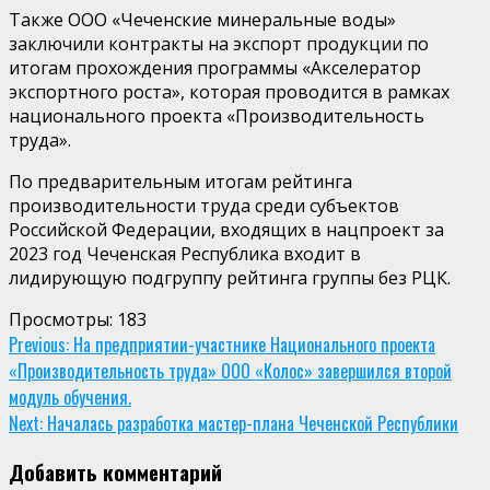
Также ООО «Чеченские минеральные воды»
заключили контракты на экспорт продукции по
итогам прохождения программы «Акселератор
экспортного роста», которая проводится в рамках
национального проекта «Производительность
труда».
По предварительным итогам рейтинга
производительности труда среди субъектов
Российской Федерации, входящих в нацпроект за
2023 год Чеченская Республика входит в
лидирующую подгруппу рейтинга группы без РЦК.
Просмотры:
183
Continue
Previous:
На предприятии-участнике Национального проекта
«Производительность труда» ООО «Колос» завершился второй
Reading
модуль обучения.
Next:
Началась разработка мастер-плана Чеченской Республики
Добавить комментарий