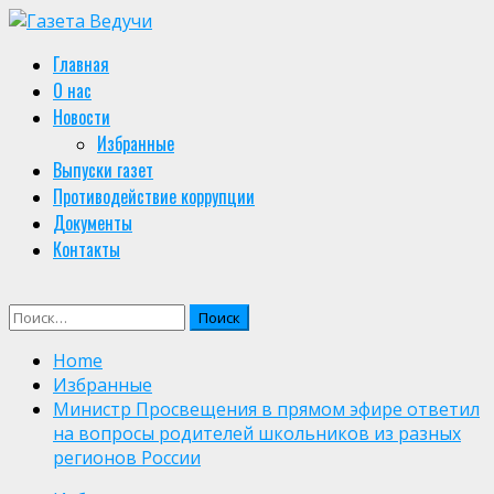
Skip
to
Primary
Главная
content
Menu
О нас
Новости
Избранные
Выпуски газет
Противодействие коррупции
Документы
Контакты
Найти:
Home
Избранные
Министр Просвещения в прямом эфире ответил
на вопросы родителей школьников из разных
регионов России