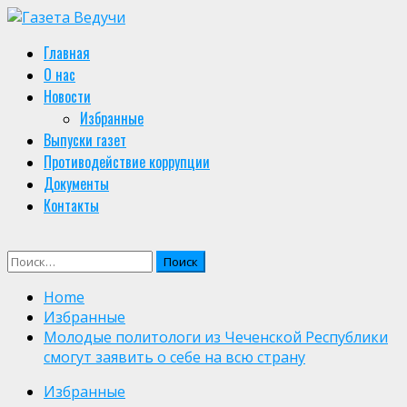
Skip
to
Primary
Главная
content
Menu
О нас
Новости
Избранные
Выпуски газет
Противодействие коррупции
Документы
Контакты
Найти:
Home
Избранные
Молодые политологи из Чеченской Республики
смогут заявить о себе на всю страну
Избранные