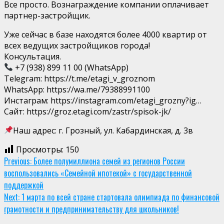
Все просто. Вознаграждение компании оплачивает
партнер-застройщик.
Уже сейчас в базе находятся более 4000 квартир от
всех ведущих застройщиков города!
Консультация.
+7 (938) 899 11 00 (WhatsApp)
Telegram: https://t.me/etagi_v_groznom
WhatsApp: https://wa.me/79388991100
Инстаграм: https://instagram.com/etagi_grozny?ig…
Сайт: https://groz.etagi.com/zastr/spisok-jk/
Наш адрес: г. Грозный, ул. Кабардинская, д. 3в
Просмотры:
150
Continue
Previous:
Более полумиллиона семей из регионов России
воспользовались «Семейной ипотекой» с государственной
Reading
поддержкой
Next:
1 марта по всей стране стартовала олимпиада по финансовой
грамотности и предпринимательству для школьников!