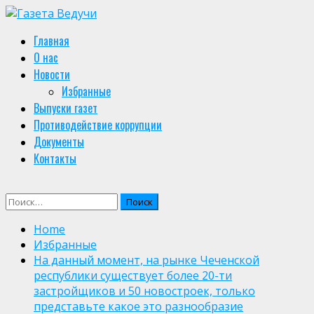
Skip
to
Primary
Главная
content
Menu
О нас
Новости
Избранные
Выпуски газет
Противодействие коррупции
Документы
Контакты
Найти:
Home
Избранные
На данный момент, на рынке Чеченской
республики существует более 20-ти
застройщиков и 50 новостроек, только
представьте какое это разнообразие