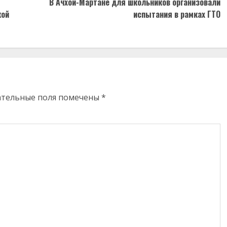
В Ачхой-Мартане для школьников организовали
кой
испытания в рамках ГТО
ательные поля помечены
*