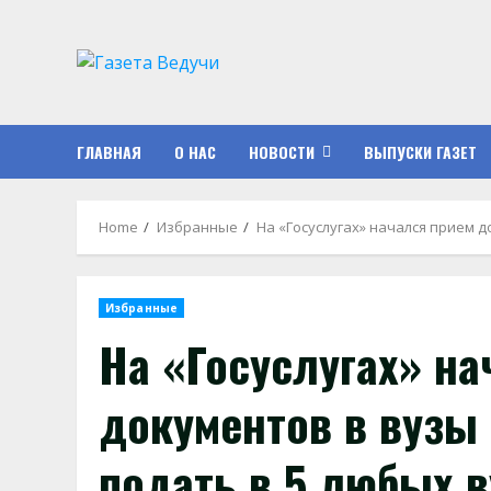
Skip
to
content
ГЛАВНАЯ
О НАС
НОВОСТИ
ВЫПУСКИ ГАЗЕТ
Home
Избранные
На «Госуслугах» начался прием 
Избранные
На «Госуслугах» на
документов в вузы
подать в 5 любых в