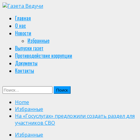
Skip
to
Primary
Главная
content
Menu
О нас
Новости
Избранные
Выпуски газет
Противодействие коррупции
Документы
Контакты
Найти:
Home
Избранные
На «Госуслугах» предложили создать раздел для
участников СВО
Избранные