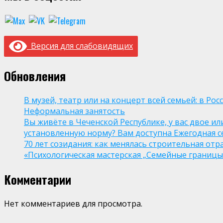
Версия для слабовидящих
Обновления
В музей, театр или на концерт всей семьей: в Р
Неформальная занятость
Вы живёте в Чеченской Республике, у вас двое и
установленную норму? Вам доступна Ежегодная 
70 лет созидания: как менялась строительная отр
«Психологическая мастерская „Семейные границы“
Комментарии
Нет комментариев для просмотра.