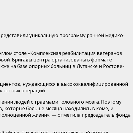
представили уникальную программу ранней медико-
углом столе «Комплексная реабилитация ветеранов
овой. Бригады центра организованы в формате
кже на базе опорных больниц в Луганске и Ростове-
пациентов, нуждающихся в высококвалифицированной
олостных операций.
лении людей с травмами головного мозга. Поэтому
, которые больше месяца находились в коме, и
 к полноценной жизни», — отметила председатель фонда
й сфере, так как только комплексный подход