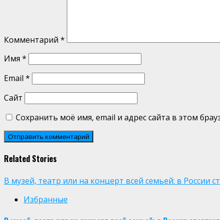
Комментарий
*
Имя
*
Email
*
Сайт
Сохранить моё имя, email и адрес сайта в этом бр
Related Stories
В музей, театр или на концерт всей семьей: в России
Избранные