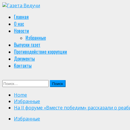
Skip
to
Primary
Главная
content
Menu
О нас
Новости
Избранные
Выпуски газет
Противодействие коррупции
Документы
Контакты
Найти:
Home
Избранные
На II форуме «Вместе победим» рассказали о реа
Избранные