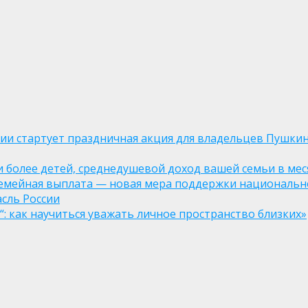
оссии стартует праздничная акция для владельцев Пушки
ли более детей, среднедушевой доход вашей семьи в мес
семейная выплата — новая мера поддержки национально
асль России
: как научиться уважать личное пространство близких»