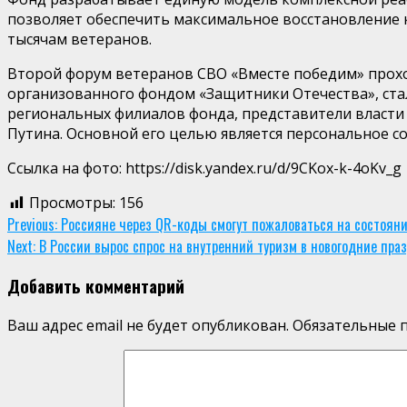
позволяет обеспечить максимальное восстановление 
тысячам ветеранов.
Второй форум ветеранов СВО «Вместе победим» проход
организованного фондом «Защитники Отечества», ста
региональных филиалов фонда, представители власти
Путина. Основной его целью является персональное с
Ссылка на фото: https://disk.yandex.ru/d/9CKox-k-4oKv_g
Просмотры:
156
Continue
Previous:
Россияне через QR-коды смогут пожаловаться на состояни
Next:
В России вырос спрос на внутренний туризм в новогодние пра
Reading
Добавить комментарий
Ваш адрес email не будет опубликован.
Обязательные 