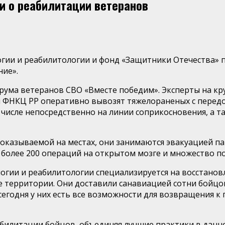
ли о реабилитации ветеранов
гии и реабилитологии и фонд «Защитники Отечества» 
ие».
ума ветеранов СВО «Вместе победим». Эксперты на кр
ды ФНКЦ РР оперативно вывозят тяжелораненых с перед
числе непосредственно на линии соприкосновения, а та
казываемой на местах, они занимаются эвакуацией 
более 200 операций на открытом мозге и множество п
гии и реабилитологии специализируется на восстанов
 территории. Они доставили санавиацией сотни бойцов
 сегодня у них есть все возможности для возвращения
илитации бойцов, объединяя лучшие практики в данно