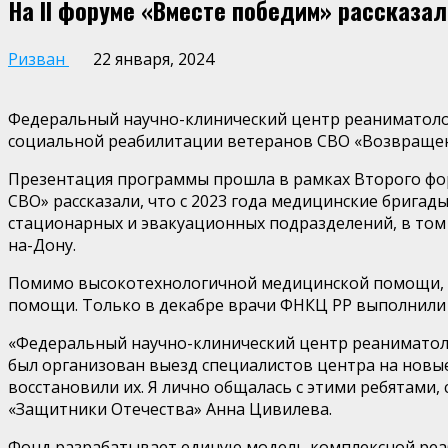
На II форуме «Вместе победим» рассказа
Ризван
22 января, 2024
Федеральный научно-клинический центр реаниматоло
социальной реабилитации ветеранов СВО «Возвращен
Презентация программы прошла в рамках Второго фор
СВО» рассказали, что с 2023 года медицинские брига
стационарных и эвакуационных подразделений, в том 
на-Дону.
Помимо высокотехнологичной медицинской помощи, о
помощи. Только в декабре врачи ФНКЦ РР выполнили 
«Федеральный научно-клинический центр реаниматоло
был организован выезд специалистов центра на новые
восстановили их. Я лично общалась с этими ребятами,
«Защитники Отечества» Анна Цивилева.
Фонд разрабатывает единую модель комплексной реаб