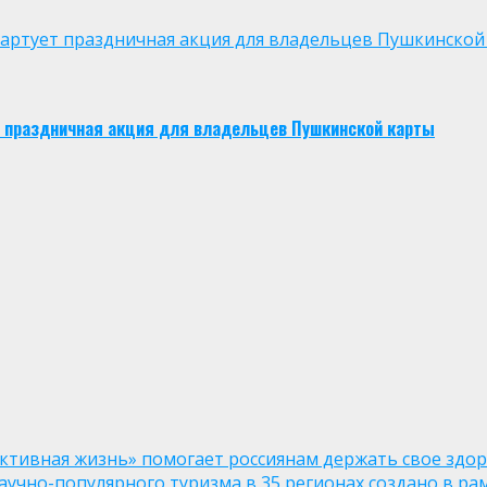
 стартует праздничная акция для владельцев Пушкинской
ует праздничная акция для владельцев Пушкинской карты
ктивная жизнь» помогает россиянам держать свое здо
чно-популярного туризма в 35 регионах создано в рам