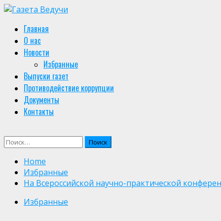
Skip
to
Primary
Главная
content
Menu
О нас
Новости
Избранные
Выпуски газет
Противодействие коррупции
Документы
Контакты
Найти:
Home
Избранные
На Всероссийской научно-практической конфере
Избранные