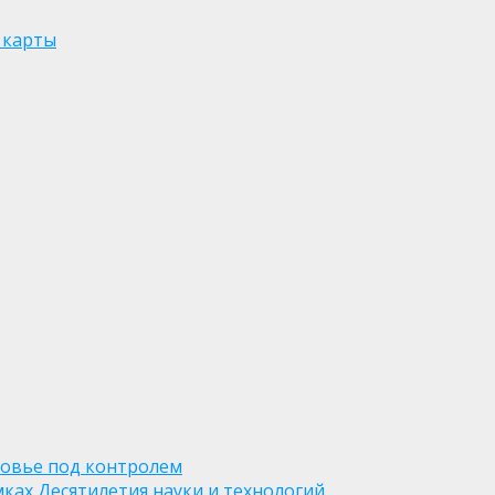
 карты
ровье под контролем
ках Десятилетия науки и технологий