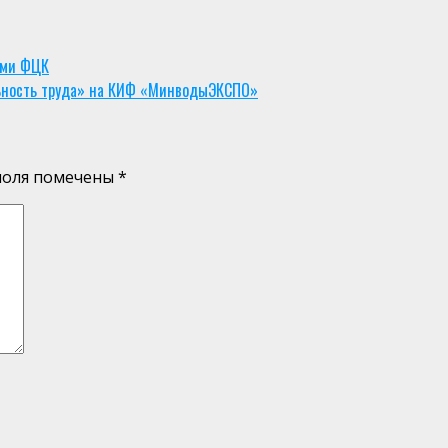
ами ФЦК
ьность труда» на КИФ «МинводыЭКСПО»
поля помечены
*