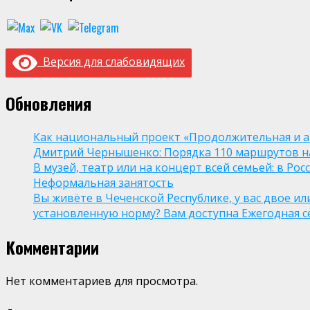
Версия для слабовидящих
Обновления
Как национальный проект «Продолжительная и а
Дмитрий Чернышенко: Порядка 110 маршрутов нау
В музей, театр или на концерт всей семьей: в Р
Неформальная занятость
Вы живёте в Чеченской Республике, у вас двое и
установленную норму? Вам доступна Ежегодная 
Комментарии
Нет комментариев для просмотра.