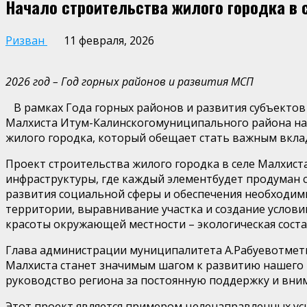
Начало строительства жилого городка в с
Ризван
11 февраля, 2026
202
6 год – Год горных районов и развития МСП
В рамках Года горных районов и развития субъектов
Малхиста
Итум-Калинского
муниципального района на
жилого городка, который обещает стать важным вкла
Проект строительства ж
илого городка в селе
Малхист
инфраструктуры, где каждый элемент
будет продуман 
развития социальной сферы и обеспечения необходимы
территории, выравнивание участка и создание услов
красоты окружающей местности –
экологическая сост
Глава администрации
муниципалитета
А.Рабуев
отмет
Малхиста
станет значимым шагом к развитию нашего 
руководство региона за постоянную поддержку и вни
Этот проект является примером целенаправленных ус