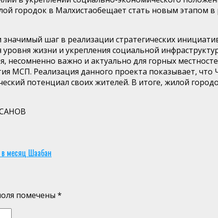
лой городок
в
Малхиста
обещает стать новым этапом в 
 и значимый шаг в реализации стратегических инициат
 уровня жизни и укрепления социальной инфраструкту
я,
несомненно важно и
актуально для горных местносте
тия
МСП
. Реализация данного проекта показывает, что
ческий потенциал своих жителей. В итоге, жилой город
РСАНОВ
 в месяц Шаабан
поля помечены
*