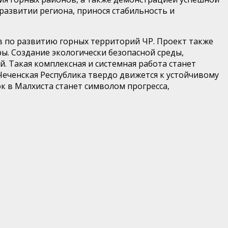
развитии региона, принося стабильность и
ив по развитию горных территорий
ЧР. П
роект
также
ры.
С
оздание экологически безопасной среды,
й. Такая
комплексная и системная работа
станет
 Чеченская Республика твердо движется к устойчивому
ок в
Малхиста
станет символом прогресса,