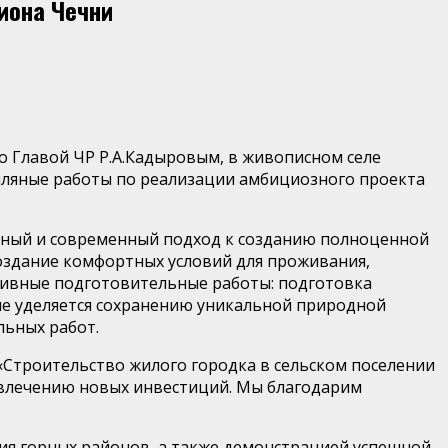
гиона Чечни
о Главой
ЧР
Р.
А.Кадыровым
, в живописном селе
мляные работы по реализации амбициозного проекта
ный и современный подход к созданию полноценной
создание комфортных условий для проживания,
тивные подготовительные работы: подготовка
ие уделяется сохранению уникальной природно
й
льных работ.
«Строительство жилого городка в сельском поселении
ивлечению новых инвестиций. Мы благодарим
ия горных районов, а также демонстрацией успешной