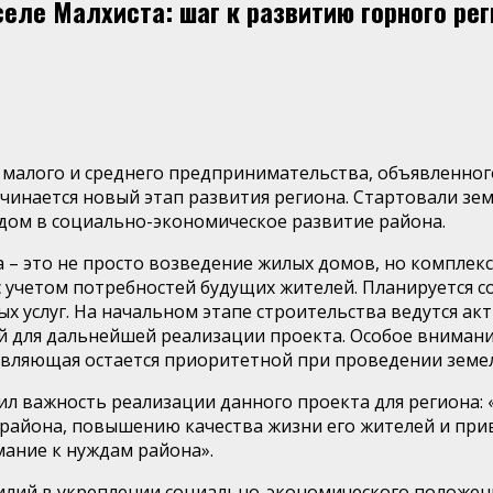
еле Малхиста: шаг к развитию горного ре
 малого и среднего предпринимательства, объявленног
чинается новый этап развития региона. Стартовали зе
дом в социально-экономическое развитие района.
а
–
это не прост
о возведение жилых домов, но
комплекс
с учетом потребностей будущих жителей. Планируется 
х услуг.
На начальном этапе строительства ведутся ак
ий для дальнейшей реализации проекта. Особое вниман
авляющая остается приоритетной при проведении земе
ил важность реализации данного проекта для региона: 
района, повышению качества жизни его жителей и пр
мание к нуждам района».
илий в укреплении социально-экономического положен