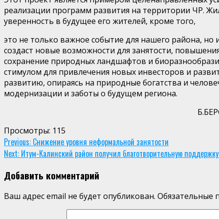
реализации программ развития на территории
ЧР. Жи
ув
еренность в будущее его жителей, кроме того,
это не только важное событие
для
нашего
района, но
создаст новые возможности для занятости, повышения
сохранение природных ландшафтов и биоразнообрази
стимулом для привлечения новых инвесторов и разви
развитию, опираясь на природные богатства и челове
модернизации и заботы о будущем региона.
Б.БЕ
Просмотры:
115
Continue
Previous:
Снижение уровня неформальной занятости
Next:
Итум-Калинский район получил благотворительную поддержку
Reading
Добавить комментарий
Ваш адрес email не будет опубликован.
Обязательные 