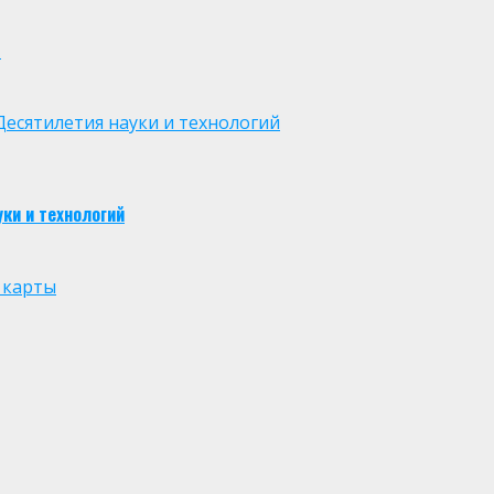
м
есятилетия науки и технологий
ки и технологий
 карты