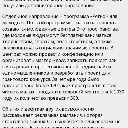
получили дополнительное образование.
Отдельное направление
–
программа «Регион для
молодых». По этой программе – части нацпроекта –
создаются молодежные центры. Это пространства,
где молодые люди могут бесплатно заниматься
творчеством, спортом,
волонтёрством
, а также
реализовывать социально значимые проекты. В
центрах можно провести конференцию или
организовать мастер-класс, записать подкаст или
снять ролик в профессиональной студии, найти
единомышленников и разработать проект для
грантового конкурса. За четыре года было
организовано
более 170
таких пространств, в том
числе в малых городах и в сельской местности. К 2030
году их количество превысит
500
.
О
б этих и десятках других возможностях
рассказывает рекламная кампания, которая
стартовала
1
июн
я. Она включает в себя рекламные
ролики на ТВ, радио, рекламу в интернете и