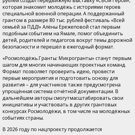
рублей создал передвижную выставку «
СВОй
Герой»,
которая знакомит молодёжь с историями героев
специальной военной операции. А
поддержанный
грантом в размере 80 тыс. рублей фестиваль «Всей
семьёй за ПДД!»
Алёны
Ережеповой
стал первым
подобным событием на Ямале, помог объединить
детей, родителей и педагогов вокруг темы дорожной
безопасности и перешёл в
ежегодный формат.
«
Росмолодёжь.Гранты
:
Микрогранты
» станут первым
шагом для многих
начинающих проектных команд.
Формат позволяет проверить идею, провести
первые
мероприятия и подготовить основу для
развития – для участников также предусмотрена
упрощённая система отчётной документации. В
дальнейшем авторы смогут
масштабировать свои
инициативы и участвовать в других грантовых
конкурсах
Росмолодёжи, в том числе на молодёжных
событиях страны.
В
2026 году
по нацпроекту
продолжается