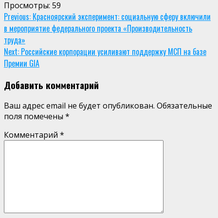
Просмотры:
59
Continue
Previous:
Красноярский эксперимент: социальную сферу включили
в мероприятие федерального проекта «Производительность
Reading
труда»
Next:
Российские корпорации усиливают поддержку МСП на базе
Премии GIA
Добавить комментарий
Ваш адрес email не будет опубликован.
Обязательные
поля помечены
*
Комментарий
*