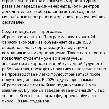
строите
льство
школ и кампус
ов
мирового уровня,
разви
тие
передовы
х
инженерны
х
школ и центр
ов
дополнительного образования детей, созда
ние
мо
лодёжны
х
пространств и органи
зация
крупнейши
х
фестивал
ей.
Среди инициатив
–
программа
«
Профессионалитет
».
Программа охватывает 24
отрасли экономики и объединяет свыше 1500
образовательных организаций с ведущими
компаниями и госкорпорациями. Такое партнерство
позволяет студентам уже во время учебы
знакомиться с корпоративной культурой будущего
работодателя, проходить практику непосредственно
на производстве и легко трудоустраиваться после
получения диплома. В 2025 году на программы
«
Профессионалитета
» было подано свыше 1 млн
заявлений. В учебные заведения зачислены 284,6 тыс.
человек. Всего в колледжах
федпроекта
обучается
около 1,8 млн студентов.