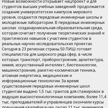
Новые возможности открывает нацпроект и для
студентов высших учебных заведений: продолжается
создание университетских кампусов мирового
уровня, создаются
передовые инженерные школы и
молодёжные лаборатории
. В передовых инженерных
школах
создана
уникальная образовательная среда,
которая сочетает получение теоретических знаний и
практических навыков с участием студентов в
реальных научно-исследовательских проектах.
Сегодня в 23 регионах страны 50 ПИШ готовят
специалистов для широкого ряда сфер, в числе
которых: транспорт, приборостроение, архитектура,
химия, искусственный интеллект, биотехнологии,
машиностроение, ракетно-космическая техника,
атомная энергетика, медицинские и
информационные технологии. За время
существования передовых инженерных школ
студентам выдано 1,5 тыс. грантов для стажировок в
ведущих высокотехнологичных компаниях, более 11,4
тыс. преподавателей и
управленцев окончили курсы
повышения квалификации, около 11 тыс. инженеров