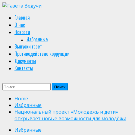
Skip
to
Primary
Главная
content
Menu
О нас
Новости
Избранные
Выпуски газет
Противодействие коррупции
Документы
Контакты
Найти:
Home
Избранные
Национальный проект «Молодёжь и дети»
открывает новые возможности для молодёжи
Избранные