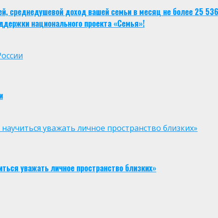
тей, среднедушевой доход вашей семьи в месяц не более 25 53
ддержки национального проекта «Семья»!
России
и
к научиться уважать личное пространство близких»
иться уважать личное пространство близких»