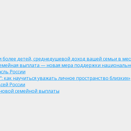
ли более детей, среднедушевой доход вашей семьи в мес
семейная выплата — новая мера поддержки национально
асль России
: как научиться уважать личное пространство близких»
сей России
е новой семейной выплаты