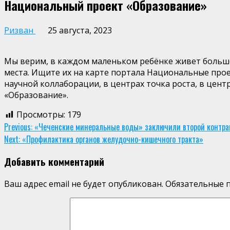
Национальный проект «Образование»
Ризван
25 августа, 2023
Мы верим, в каждом маленьком ребёнке живет большой 
места. Ищите их на карте портала Национальные прое
научной коллаборации, в центрах точка роста, в цент
«Образование».
Просмотры:
179
Continue
Previous:
«Чеченские минеральные воды» заключили второй контракт
Next:
«Профилактика органов желудочно-кишечного тракта»
Reading
Добавить комментарий
Ваш адрес email не будет опубликован.
Обязательные 