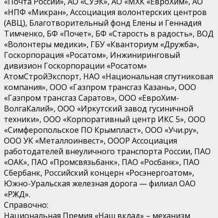
«Почта России», АО «СУЭК», АО «МХК «ЕвроХим», АО
«НПФ «Микран», Ассоциация волонтерских центров
(АВЦ), Благотворительный фонд Елены и Геннадия
Тимченко, БФ «Почет», БФ «Старость в радость», ВОД
«Волонтеры медики», ГБУ «Кванториум «Дружба»,
Госкорпорация «Росатом», Инжиниринговый
дивизион Госкорпорации «Росатом»
АтомСтройЭкспорт, НАО «Национальная спутниковая
компания», ООО «Газпром трансгаз Казань», ООО
«Газпром трансгаз Саратов», ООО «ЕвроХим-
ВолгаКалий», ООО «Иркутский завод гусиничной
техники», ООО «Корпоративный центр ИКС 5», ООО
«Симферопольское ПО Крымпласт», ООО «Учи.ру»,
ООО УК «Металлоинвест», ОООР Ассоциация
работодателей внеуличного транспорта России, ПАО
«ОАК», ПАО «Промсвязьбанк», ПАО «Росбанк», ПАО
Сбербанк, Российский концерн «Росэнергоатом»,
Южно-Уральская железная дорога — филиал ОАО
«РЖД».
Справочно:
Национальная Премия «Наш вклад» – механизм