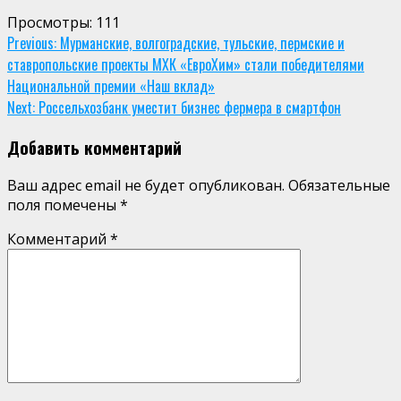
Просмотры:
111
Continue
Previous:
Мурманские, волгоградские, тульские, пермские и
ставропольские проекты МХК «ЕвроХим» стали победителями
Reading
Национальной премии «Наш вклад»
Next:
Россельхозбанк уместит бизнес фермера в смартфон
Добавить комментарий
Ваш адрес email не будет опубликован.
Обязательные
поля помечены
*
Комментарий
*