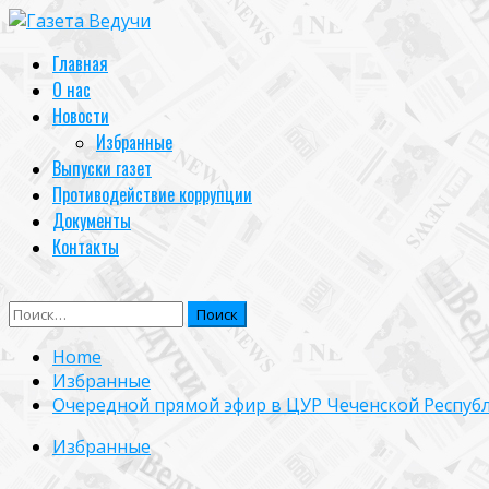
Skip
to
Primary
Главная
content
Menu
О нас
Новости
Избранные
Выпуски газет
Противодействие коррупции
Документы
Контакты
Найти:
Home
Избранные
Очередной прямой эфир в ЦУР Чеченской Республ
Избранные