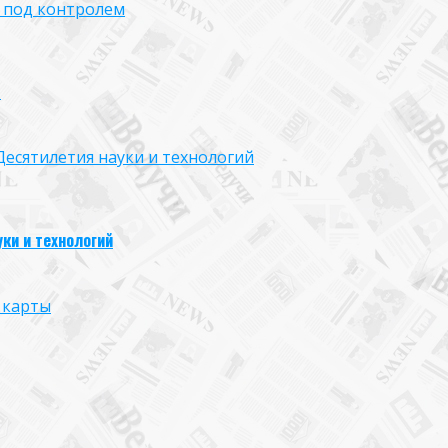
 под контролем
м
есятилетия науки и технологий
ки и технологий
 карты