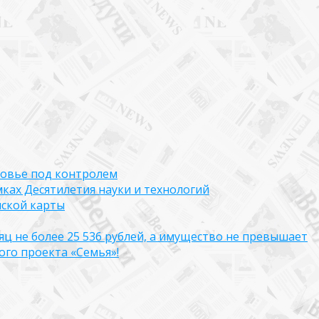
ровье под контролем
ках Десятилетия науки и технологий
нской карты
яц не более 25 536 рублей, а имущество не превышает
го проекта «Семья»!