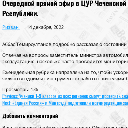
Очередной прямой эфир в ЦУР Чеченской
Республики.
Ризван
14 декабря, 2022
Аббас Темирсултанов подробно рассказал о состоянии
Отвечая на вопросы заместитель министра автомобиль
эксплуатацию, насколько часто проводится мониторин
Еженедельная рубрика направлена на то, чтобы ускор
являются одним из инструментов работы с жителями.
Просмотры:
136
Continue
Previous:
Ученики 1-9 классов из всех регионов смогут проверить з
Next:
«Единая Россия» и Минтруда подготовили новую редакцию зак
Reading
Добавить комментарий
Ваш адрес email не будет опубликован.
Обязательные 