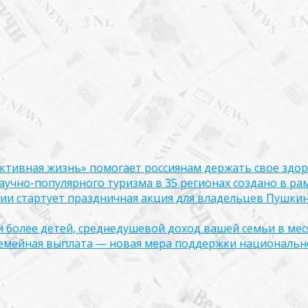
ктивная жизнь» помогает россиянам держать свое здо
чно-популярного туризма в 35 регионах создано в рам
оссии стартует праздничная акция для владельцев Пушки
ли более детей, среднедушевой доход вашей семьи в мес
семейная выплата — новая мера поддержки национально