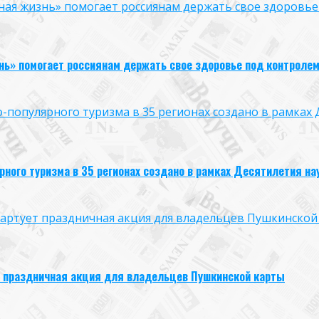
ая жизнь» помогает россиянам держать свое здоровье
нь» помогает россиянам держать свое здоровье под контроле
опулярного туризма в 35 регионах создано в рамках Д
ого туризма в 35 регионах создано в рамках Десятилетия нау
 стартует праздничная акция для владельцев Пушкинской
ует праздничная акция для владельцев Пушкинской карты