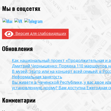
Мы в соцсетях
Версия для слабовидящих
Обновления
Как национальный проект «Продолжительная и а
Дмитрий Чернышенко: Порядка 110 маршрутов нау
В музей, театр или на концерт всей семьей: в Р
Неформальная занятость
Вы живёте в Чеченской Республике, у вас двое и
установленную норму? Вам доступна Ежегодная 
Комментарии