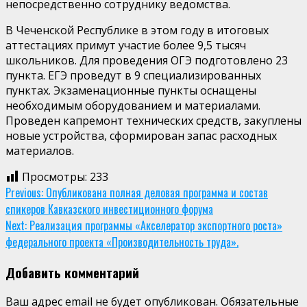
непосредственно сотруднику ведомства.
В Чеченской Республике в этом году в итоговых
аттестациях примут участие более 9,5 тысяч
школьников. Для проведения ОГЭ подготовлено 23
пункта. ЕГЭ проведут в 9 специализированных
пунктах. Экзаменационные пункты оснащены
необходимым оборудованием и материалами.
Проведен капремонт технических средств, закуплены
новые устройства, сформирован запас расходных
материалов.
Просмотры:
233
Continue
Previous:
Опубликована полная деловая программа и состав
спикеров Кавказского инвестиционного форума
Reading
Next:
Реализация программы «Акселератор экспортного роста»
федерального проекта «Производительность труда».
Добавить комментарий
Ваш адрес email не будет опубликован.
Обязательные