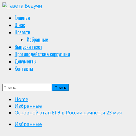
Skip
to
Primary
Главная
content
Menu
О нас
Новости
Избранные
Выпуски газет
Противодействие коррупции
Документы
Контакты
Найти:
Home
Избранные
Основной этап ЕГЭ в России начнется 23 мая
Избранные