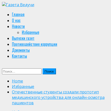
Skip
to
Primary
Главная
content
Menu
О нас
Новости
Избранные
Выпуски газет
Противодействие коррупции
Документы
Контакты
Найти:
Home
Избранные
Отечественные студенты создали прототип
медицинского устройства для онлайн-осмотра
пациентов