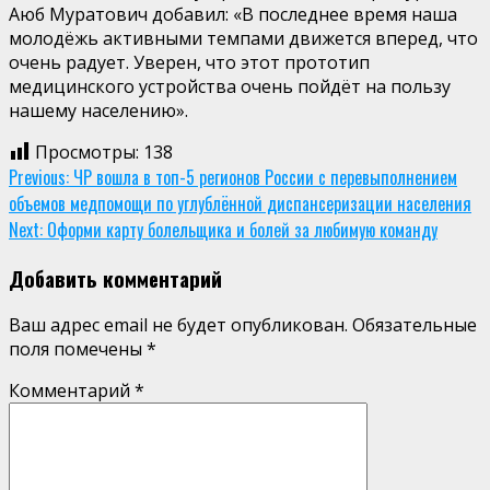
Аюб Муратович добавил: «В последнее время наша
молодёжь активными темпами движется вперед, что
очень радует. Уверен, что этот прототип
медицинского устройства очень пойдёт на пользу
нашему населению».
Просмотры:
138
Continue
Previous:
ЧР вошла в топ-5 регионов России с перевыполнением
объемов медпомощи по углублённой диспансеризации населения
Reading
Next:
Оформи карту болельщика и болей за любимую команду
Добавить комментарий
Ваш адрес email не будет опубликован.
Обязательные
поля помечены
*
Комментарий
*