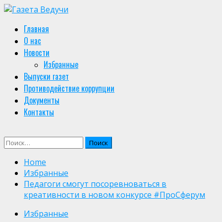
Skip
to
Primary
Главная
content
Menu
О нас
Новости
Избранные
Выпуски газет
Противодействие коррупции
Документы
Контакты
Найти:
Home
Избранные
Педагоги смогут посоревноваться в
креативности в новом конкурсе #ПроСферум
Избранные