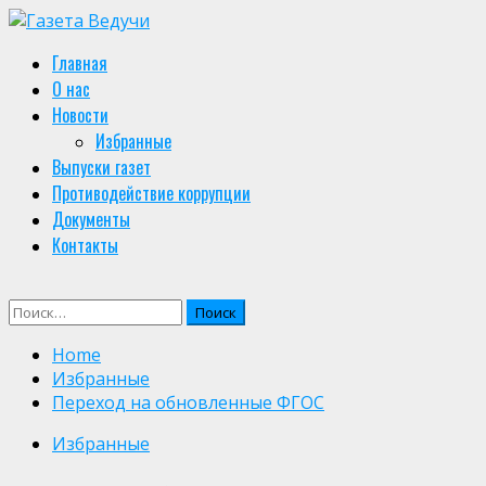
Skip
to
Primary
Главная
content
Menu
О нас
Новости
Избранные
Выпуски газет
Противодействие коррупции
Документы
Контакты
Найти:
Home
Избранные
Переход на обновленные ФГОС
Избранные