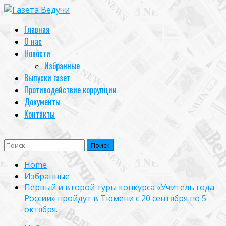
Skip
to
Primary
Главная
content
Menu
О нас
Новости
Избранные
Выпуски газет
Противодействие коррупции
Документы
Контакты
Найти:
Home
Избранные
Первый и второй туры конкурса «Учитель года
России» пройдут в Тюмени с 20 сентября по 5
октября.