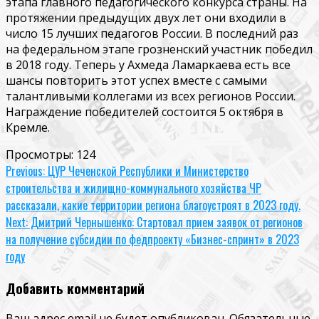
этапа главного педагогического конкурса страны. На
протяжении предыдущих двух лет они входили в
число 15 лучших педагогов России. В последний раз
на федеральном этапе грозненский участник победил
в 2018 году. Теперь у Ахмеда Ламаркаева есть все
шансы повторить этот успех вместе с самыми
талантливыми коллегами из всех регионов России.
Награждение победителей состоится 5 октября в
Кремле.
Просмотры:
124
Continue
Previous:
ЦУР Чеченской Республики и Министерство
строительства и жилищно-коммунального хозяйства ЧР
Reading
рассказали, какие территории региона благоустроят в 2023 году.
Next:
Дмитрий Чернышенко: Стартовал прием заявок от регионов
на получение субсидии по федпроекту «Бизнес-спринт» в 2023
году
Добавить комментарий
Ваш адрес email не будет опубликован.
Обязательные