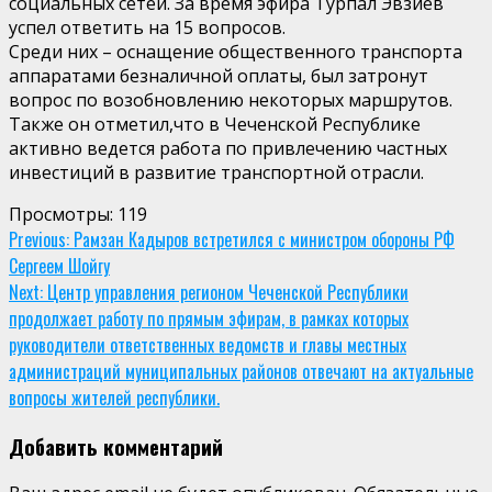
социальных сетей. За время эфира Турпал Эвзиев
успел ответить на 15 вопросов.
Среди них – оснащение общественного транспорта
аппаратами безналичной оплаты, был затронут
вопрос по возобновлению некоторых маршрутов.
Также он отметил,что в Чеченской Республике
активно ведется работа по привлечению частных
инвестиций в развитие транспортной отрасли.
Просмотры:
119
Continue
Previous:
Рамзан Кадыров встретился с министром обороны РФ
Сергеем Шойгу
Reading
Next:
Центр управления регионом Чеченской Республики
продолжает работу по прямым эфирам, в рамках которых
руководители ответственных ведомств и главы местных
администраций муниципальных районов отвечают на актуальные
вопросы жителей республики.
Добавить комментарий