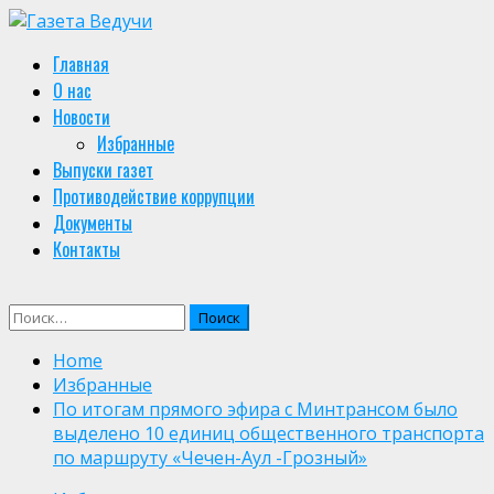
Skip
to
Primary
Главная
content
Menu
О нас
Новости
Избранные
Выпуски газет
Противодействие коррупции
Документы
Контакты
Найти:
Home
Избранные
По итогам прямого эфира с Минтрансом было
выделено 10 единиц общественного транспорта
по маршруту «Чечен-Аул -Грозный»