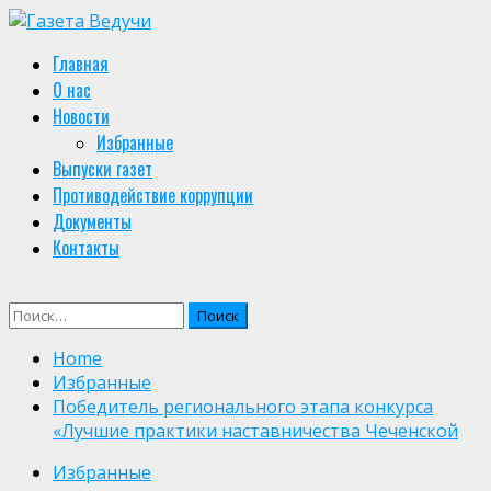
Skip
to
Primary
Главная
content
Menu
О нас
Новости
Избранные
Выпуски газет
Противодействие коррупции
Документы
Контакты
Найти:
Home
Избранные
Победитель регионального этапа конкурса
«Лучшие практики наставничества Чеченской
Избранные