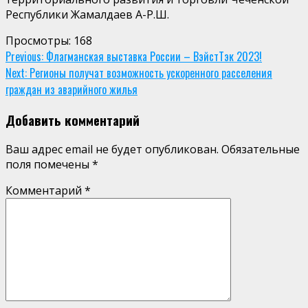
Республики Жамалдаев А-Р.Ш.
Просмотры:
168
Continue
Previous:
Флагманская выставка России – ВэйстТэк 2023!
Next:
Регионы получат возможность ускоренного расселения
Reading
граждан из аварийного жилья
Добавить комментарий
Ваш адрес email не будет опубликован.
Обязательные
поля помечены
*
Комментарий
*