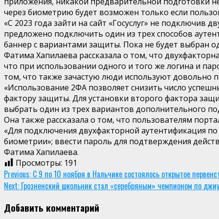
приложения, никакой предварительной подготовки не
через биометрию будет возможен только если пользов
«С 2023 года зайти на сайт «Госуслуг» не подключив 
предложено подключить один из трех способов аутенти
баннер с вариантами защиты. Пока не будет выбран од
Фатима Хапилаева рассказала о том, что двухфакторн
что при использовании одного и того же логина и пар
том, что также зачастую люди используют довольно п
«Использование 2ФА позволяет снизить число успешны
фактору защиты. Для установки второго фактора защи
выбрать один из трех вариантов дополнительного по
Она также рассказала о том, что пользователям порт
«Для подключения двухфакторной аутентификация по 
биометрии»; ввести пароль для подтверждения дейст
Фатима Хапилаева.
Просмотры:
191
Continue
Previous:
С 9 по 10 ноября в Нальчике состоялось открытое первенс
Next:
Грозненский школьник стал «серебряным» чемпионом по джи
Reading
Добавить комментарий