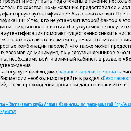
 требует и могут быть подключены в течение нескольк
атель по собственному желанию предоставил ее и дал с
двухфакторную аутентификации было невозможно. При по
фикации. У тех, кто не установит второй фактор в это
ин из них, воспользоваться «Госуслугами» не получится
ая аутентификация помогает существенно снизить число
оля на разных сайтах, возможны утечки, что может прив
ростые комбинации паролей, что также может предоста
х взломов до минимума, т.к у злоумышленников в боль
ты, необходимо войти в личный кабинет, в разделе
«Бе
дтверждения.
ала Госуслуги необходимо
заранее зарегистрировать
био
биометрии необходимо: перейти в раздел «
Безопаснос
вий; после прохождения проверки данных включится в
тво «Спортивного клуба Аслана Жанимова» по греко-римской борьбе 
у-джитсу