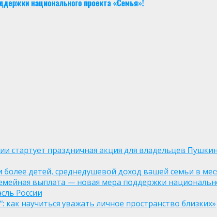
ддержки национального проекта «Семья»!
оссии стартует праздничная акция для владельцев Пушки
ли более детей, среднедушевой доход вашей семьи в мес
семейная выплата — новая мера поддержки национально
асль России
: как научиться уважать личное пространство близких»