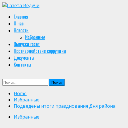
Skip
to
Primary
Главная
content
Menu
О нас
Новости
Избранные
Выпуски газет
Противодействие коррупции
Документы
Контакты
Найти:
Home
Избранные
Подведены итоги празднования Дня района
Избранные