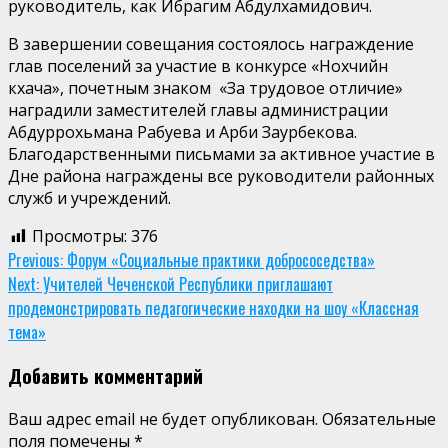
руководитель, как Ибрагим Абдулхамидович.
В завершении совещания состоялось награждение
глав поселений за участие в конкурсе «Нохчийн
кхача», почетным знаком «За трудовое отличие»
наградили заместителей главы администрации
Абдуррохьмана Рабуева и Арби Заурбекова.
Благодарственными письмами за активное участие в
Дне района награждены все руководители районных
служб и учреждений.
Просмотры:
376
Continue
Previous:
Форум «Социальные практики добрососедства»
Next:
Учителей Чеченской Республики приглашают
Reading
продемонстрировать педагогические находки на шоу «Классная
тема»
Добавить комментарий
Ваш адрес email не будет опубликован.
Обязательные
поля помечены
*