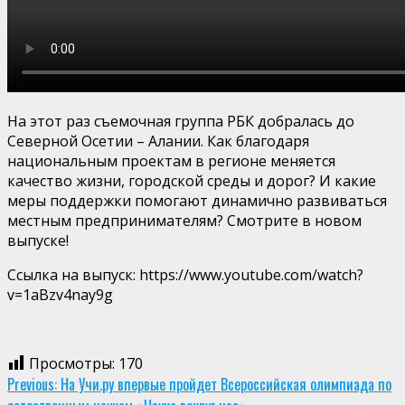
На этот раз съемочная группа РБК добралась до
Северной Осетии – Алании. Как благодаря
национальным проектам в регионе меняется
качество жизни, городской среды и дорог? И какие
меры поддержки помогают динамично развиваться
местным предпринимателям? Смотрите в новом
выпуске!
Ссылка на выпуск: https://www.youtube.com/watch?
v=1aBzv4nay9g
Просмотры:
170
Continue
Previous:
На Учи.ру впервые пройдет Всероссийская олимпиада по