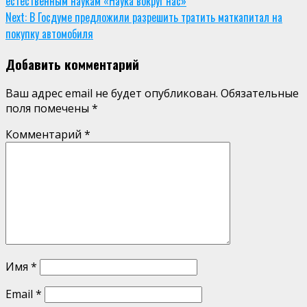
естественным наукам «Наука вокруг нас»
Reading
Next:
В Госдуме предложили разрешить тратить маткапитал на
покупку автомобиля
Добавить комментарий
Ваш адрес email не будет опубликован.
Обязательные
поля помечены
*
Комментарий
*
Имя
*
Email
*