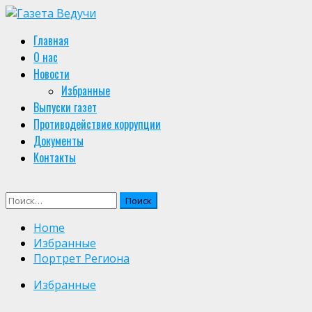
Skip
to
Primary
Главная
content
Menu
О нас
Новости
Избранные
Выпуски газет
Противодействие коррупции
Документы
Контакты
Найти:
Home
Избранные
Портрет Региона
Избранные