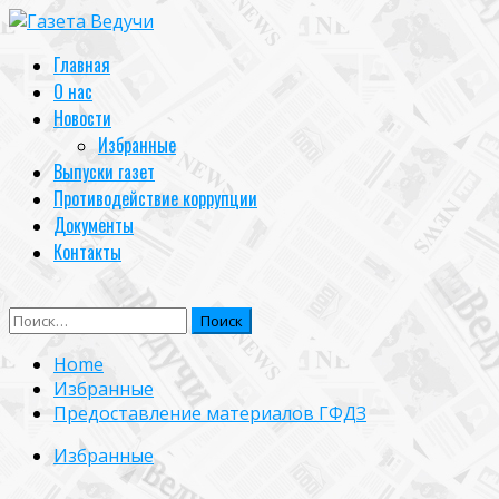
Skip
to
Primary
Главная
content
Menu
О нас
Новости
Избранные
Выпуски газет
Противодействие коррупции
Документы
Контакты
Найти:
Home
Избранные
Предоставление материалов ГФДЗ
Избранные