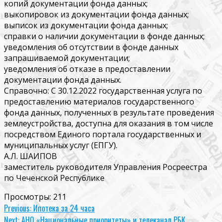
копий документации фонда данных;
выкопировок из документации фонда данных;
выписок из документации фонда данных;
справки о наличии документации в фонде данных;
уведомления об отсутствии в фонде данных
запрашиваемой документации;
уведомления об отказе в предоставлении
документации фонда данных.
Справочно: С 30.12.2022 государственная услуга по
предоставлению материалов государственного
фонда данных, полученных в результате проведения
землеустройства, доступна для оказания в том числе
посредством Единого портала государственных и
муниципальных услуг (ЕПГУ).
А.Л. ШАИПОВ
заместитель руководителя Управления Росреестра
по Чеченской Республике
Просмотры:
211
Continue
Previous:
Ипотека за 24 часа
Next:
АНО «Национальные приоритеты» и телеканал РБК