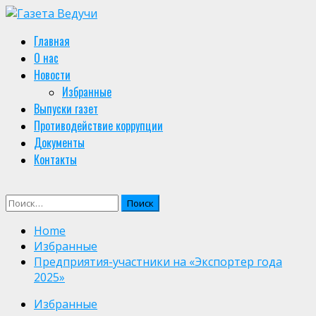
Skip
to
Primary
Главная
content
Menu
О нас
Новости
Избранные
Выпуски газет
Противодействие коррупции
Документы
Контакты
Найти:
Home
Избранные
Предприятия-участники на «Экспортер года
2025»
Избранные