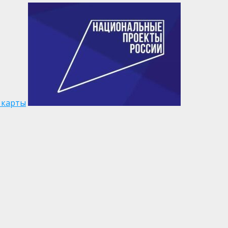
 карты