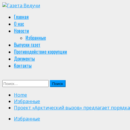
Skip
to
Primary
Главная
content
Menu
О нас
Новости
Избранные
Выпуски газет
Противодействие коррупции
Документы
Контакты
Найти:
Home
Избранные
Проект «Арктический вызов» предлагает порядк
Избранные