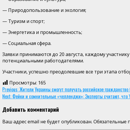
— Природопользование и экология;
— Туризм и спорт;
— Энергетика и промышленность;
— Социальная сфера.
Заявки принимаются до 20 августа, каждому участник
потенциальными работодателями.
Участники, успешно преодолевшие все три этапа отбор
Просмотры:
165
Continue
Previous:
Жители Украины смогут получать российское гражданство 
Next:
Фейки и сомнительные «челленджи»: Эксперты считают, что Y
Reading
Добавить комментарий
Ваш адрес email не будет опубликован.
Обязательные 