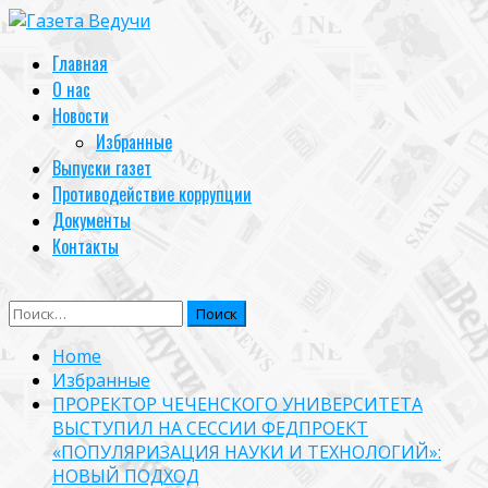
Skip
to
Primary
Главная
content
Menu
О нас
Новости
Избранные
Выпуски газет
Противодействие коррупции
Документы
Контакты
Найти:
Home
Избранные
ПРОРЕКТОР ЧЕЧЕНСКОГО УНИВЕРСИТЕТА
ВЫСТУПИЛ НА СЕССИИ ФЕДПРОЕКТ
«ПОПУЛЯРИЗАЦИЯ НАУКИ И ТЕХНОЛОГИЙ»:
НОВЫЙ ПОДХОД