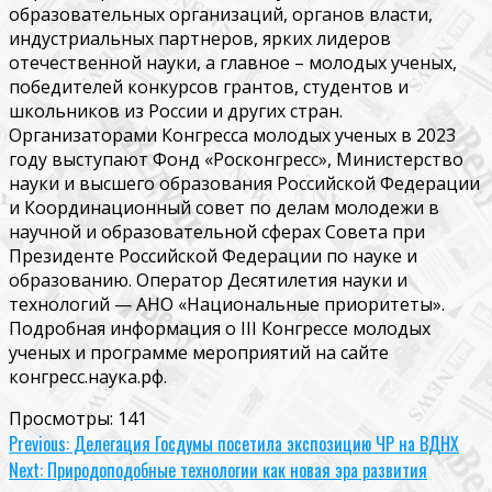
образовательных организаций, органов власти,
индустриальных партнеров, ярких лидеров
отечественной науки, а главное – молодых ученых,
победителей конкурсов грантов, студентов и
школьников из России и других стран.
Организаторами Конгресса молодых ученых в 2023
году выступают Фонд «Росконгресс», Министерство
науки и высшего образования Российской Федерации
и Координационный совет по делам молодежи в
научной и образовательной сферах Совета при
Президенте Российской Федерации по науке и
образованию. Оператор Десятилетия науки и
технологий — АНО «Национальные приоритеты».
Подробная информация о III Конгрессе молодых
ученых и программе мероприятий на сайте
конгресс.наука.рф.
Просмотры:
141
Continue
Previous:
Делегация Госдумы посетила экспозицию ЧР на ВДНХ
Next:
Природоподобные технологии как новая эра развития
Reading