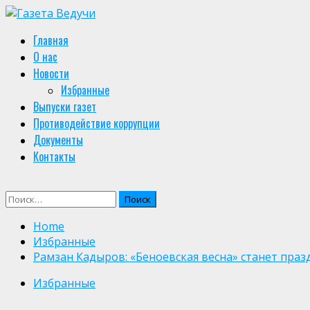
Skip
to
Primary
Главная
content
Menu
О нас
Новости
Избранные
Выпуски газет
Противодействие коррупции
Документы
Контакты
Найти:
Home
Избранные
Рамзан Кадыров: «Беноевская весна» станет праз
Избранные