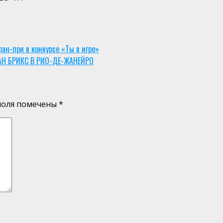
ан-при в конкурсе «Ты в игре»
Н БРИКС В РИО-ДЕ-ЖАНЕЙРО
поля помечены
*