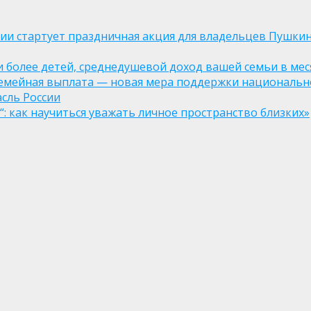
оссии стартует праздничная акция для владельцев Пушки
ли более детей, среднедушевой доход вашей семьи в мес
семейная выплата — новая мера поддержки национально
асль России
: как научиться уважать личное пространство близких»