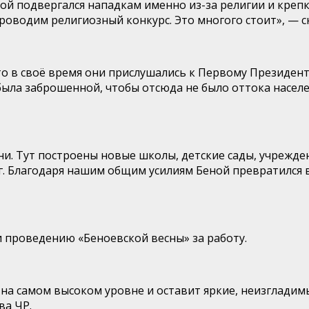
ой подвергался нападкам именно из-за религии и крепко
роводим религиозный конкурс. Это многого стоит», — ск
то в своё время они прислушались к Первому Президен
 была заброшенной, чтобы отсюда не было оттока насел
зни. Тут построены новые школы, детские сады, учрежд
г. Благодаря нашим общим усилиям Беной превратился 
 проведению «Беноевской весны» за работу.
на самом высоком уровне и оставит яркие, неизгладим
ва ЧР.