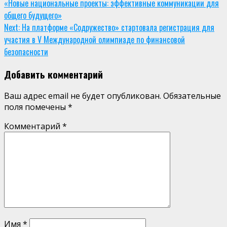
«Новые национальные проекты: эффективные коммуникации для
Reading
общего будущего»
Next:
На платформе «Содружество» стартовала регистрация для
участия в V Международной олимпиаде по финансовой
безопасности
Добавить комментарий
Ваш адрес email не будет опубликован.
Обязательные
поля помечены
*
Комментарий
*
Имя
*