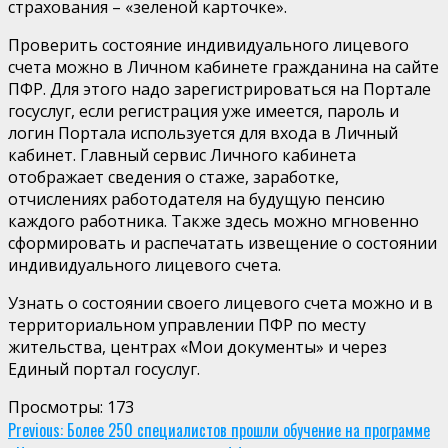
страхования – «зеленой карточке».
Проверить состояние индивидуального лицевого
счета можно в Личном кабинете гражданина на сайте
ПФР. Для этого надо зарегистрироваться на Портале
госуслуг
, если регистрация уже имеется, пароль и
логин Портала используется для входа в Личный
кабинет. Главный сервис Личного кабинета
отображает сведения о стаже, заработке,
отчислениях работодателя на будущую пенсию
каждого работника. Также здесь можно мгновенно
сформировать и распечатать извещение о состоянии
индивидуального лицевого счета.
Узнать о состоянии своего лицевого счета можно и в
территориальном управлении ПФР по месту
жительства, центрах «Мои документы» и через
Единый портал
госуслуг
.
Просмотры:
173
Continue
Previous:
Более 250 специалистов прошли обучение на программе