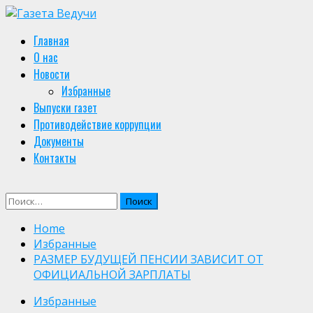
Skip
to
Primary
Главная
content
Menu
О нас
Новости
Избранные
Выпуски газет
Противодействие коррупции
Документы
Контакты
Найти:
Home
Избранные
РАЗМЕР БУДУЩЕЙ ПЕНСИИ ЗАВИСИТ ОТ
ОФИЦИАЛЬНОЙ ЗАРПЛАТЫ
Избранные