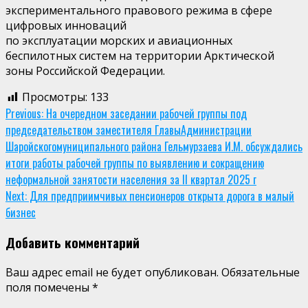
экспериментального правового режима в сфере
цифровых инноваций
по эксплуатации морских и авиационных
беспилотных систем на территории Арктической
зоны Российской Федерации.
Просмотры:
133
Continue
Previous:
На очередном заседании рабочей группы под
председательством заместителя ГлавыАдминистрации
Reading
Шаройскогомуниципального района Гельмурзаева И.М. обсуждались
итоги работы рабочей группы по выявлению и сокращению
неформальной занятости населения за II квартал 2025 г
Next:
Для предприимчивых пенсионеров открыта дорога в малый
бизнес
Добавить комментарий
Ваш адрес email не будет опубликован.
Обязательные
поля помечены
*