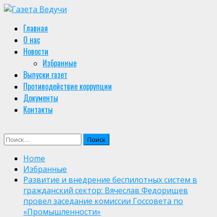
Skip
to
Primary
Главная
content
Menu
О нас
Новости
Избранные
Выпуски газет
Противодействие коррупции
Документы
Контакты
Найти:
Home
Избранные
Развитие и внедрение беспилотных систем в
гражданский сектор: Вячеслав Федорищев
провел заседание комиссии Госсовета по
«Промышленности»