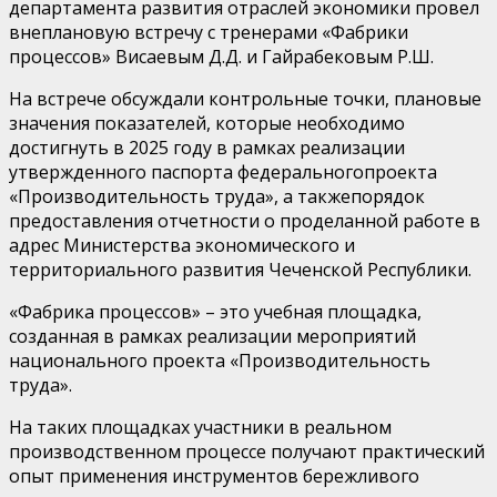
департамента развития отраслей экономики
про
вел
внепланов
ую
встреч
у
с тренерами
«Фабрик
и
процессов»
Висаевым
Д.Д. и
Гайрабековым
Р.Ш.
На встрече обсуждали контрольные точки,
плановые
значения показателей,
которые необходимо
достигнуть в 2025 году
в рамках реализации
утвержденного паспорта
федерального
проекта
«Производительность труда», а также
порядок
предоставления отчетности о проделанной работе в
адрес
Министерств
а
экономического и
территориального развития Чеченской Республики
.
«Фабрика процессов» – это учебная площадка,
созданная в рамках реализации мероприятий
национального проекта
«
Производительность
труда
».
На таких площадках участники в реальном
производственном процессе получают практический
опыт применения инструментов бережливого