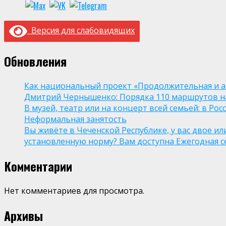
Версия для слабовидящих
Обновления
Как национальный проект «Продолжительная и а
Дмитрий Чернышенко: Порядка 110 маршрутов нау
В музей, театр или на концерт всей семьей: в Р
Неформальная занятость
Вы живёте в Чеченской Республике, у вас двое и
установленную норму? Вам доступна Ежегодная 
Комментарии
Нет комментариев для просмотра.
Архивы