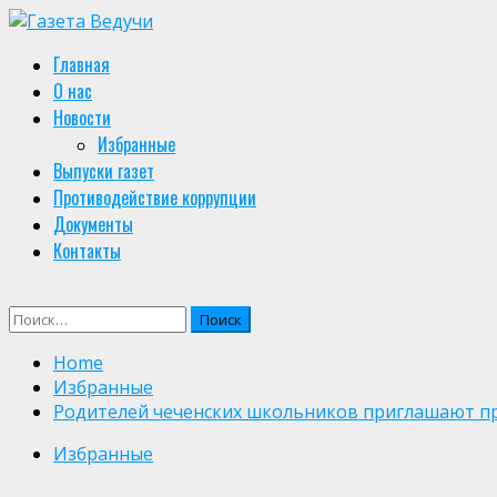
Skip
to
Primary
Главная
content
Menu
О нас
Новости
Избранные
Выпуски газет
Противодействие коррупции
Документы
Контакты
Найти:
Home
Избранные
Родителей чеченских школьников приглашают пр
Избранные