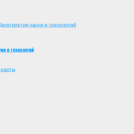
м
есятилетия науки и технологий
ки и технологий
 карты