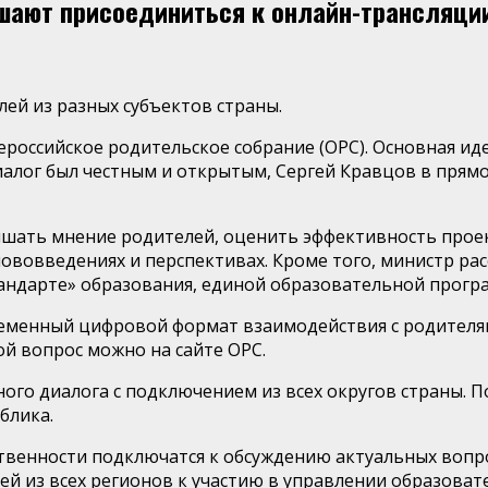
шают присоединиться к онлайн-трансляци
ей из разных субъектов страны.
ероссийское родительское собрание (ОРС). Основная и
иалог был честным и открытым, Сергей Кравцов в прям
лышать мнение родителей, оценить эффективность про
ововведениях и перспективах. Кроме того, министр ра
тандарте» образования, единой образовательной прогр
еменный цифровой формат взаимодействия с родителям
й вопрос можно на сайте ОРС.
го диалога с подключением из всех округов страны. П
блика.
ственности подключатся к обсуждению актуальных вопр
лей из всех регионов к участию в управлении образов