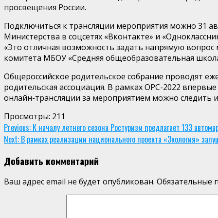
просвещения России.
Подключиться к трансляции мероприятия можно 31 авг
Министерства в соцсетях «Вконтакте» и «Одноклассни
«Это отличная возможность задать напрямую вопрос ми
комитета МБОУ «Средняя общеобразовательная школа 
Общероссийское родительское собрание проводят еже
родительская ассоциация. В рамках ОРС-2022 впервые
онлайн-трансляции за мероприятием можно следить и
Просмотры:
211
Continue
Previous:
К началу летнего сезона Ростуризм предлагает 133 автом
Next:
В рамках реализации национального проекта «Экология» зап
Reading
Добавить комментарий
Ваш адрес email не будет опубликован.
Обязательные 