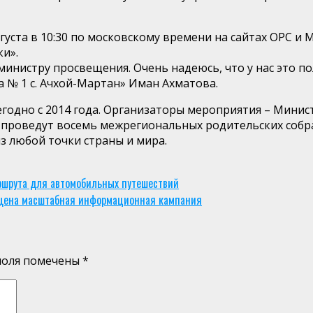
уста в 10:30 по московскому времени на сайтах ОРС и
ки».
нистру просвещения. Очень надеюсь, что у нас это пол
№ 1 с. Ачхой-Мартан» Иман Ахматова.
годно с 2014 года. Организаторы мероприятия – Мини
 проведут восемь межрегиональных родительских собра
з любой точки страны и мира.
аршрута для автомобильных путешествий
ущена масштабная информационная кампания
поля помечены
*