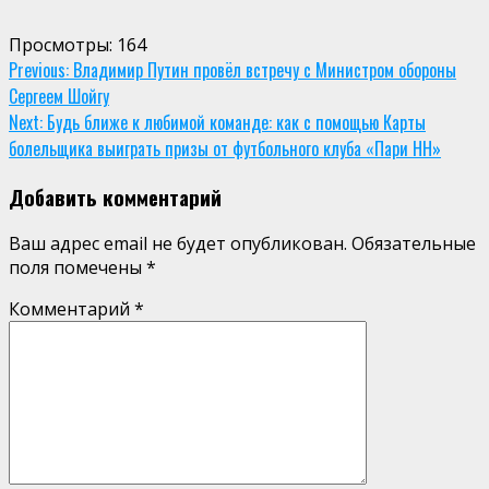
Просмотры:
164
Continue
Previous:
Владимир Путин провёл встречу с Министром обороны
Сергеем Шойгу
Reading
Next:
Будь ближе к любимой команде: как с помощью Карты
болельщика выиграть призы от футбольного клуба «Пари НН»
Добавить комментарий
Ваш адрес email не будет опубликован.
Обязательные
поля помечены
*
Комментарий
*