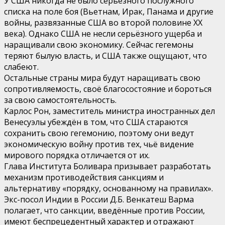
У США никогда не было серьёзного послужного
списка на поле боя (Вьетнам, Ирак, Панама и другие
войны, развязанные США во второй половине XX
века). Однако США не несли серьёзного ущерба и
наращивали свою экономику. Сейчас гегемоны
теряют былую власть, и США также ощущают, что
слабеют.
Остальные страны мира будут наращивать свою
сопротивляемость, своё благосостояние и бороться
за свою самостоятельность.
Карлос Рон, заместитель министра иностранных дел
Венесуэлы убеждён в том, что США стараются
сохранить свою гегемонию, поэтому они ведут
экономическую войну против тех, чьё видение
мирового порядка отличается от их.
Глава Института Боливара призывает разработать
механизм противодействия санкциям и
альтернативу «порядку, основанному на правилах».
Экс-посол Индии в России Д.Б. Венкатеш Варма
полагает, что санкции, введённые против России,
имеют беспрецедентный характер и отражают