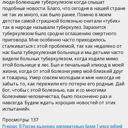
люди болеющие туберкулезом когда слышат
подобные новости. Благо, что сегодня в нашей стране
не так их много, как было ранее. Помню в моем
детстве самой страшной болезнью считали «тубик»
так в народе называли туберкулез. Заразится
туберкулезом было сродни оглашению смертного
приговора. Мне особенно часто приходилось
сталкиваться с этой проблемой, так как недалеко от
нас была туберкулезная больница и мы детьми часто
видели больных туберкулезом, когда ходили мимо
этой больнице в лес. Был и печальный эпизод в моей
жизни, когда от этой болезни умер мой близкий друг
и товарищ. Умер совсем молодым и мне никогда не
забыть то, как пережили его потерю его родные. Дай
бог, чтобы с этой болезнью, как и со многими
болезнями человечества, было покончено раз и
навсегда. Будем ждать хороших новостей от этих
испытаний».
Просмотры:
137
Continue
Previous:
В России выделено дополнительно более 1 млрд рублей