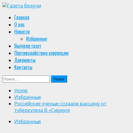
Skip
to
Primary
Главная
content
Menu
О нас
Новости
Избранные
Выпуски газет
Противодействие коррупции
Документы
Контакты
Найти:
Home
Избранные
Российские ученые создали вакцину от
туберкулеза В «Сириусе
Избранные