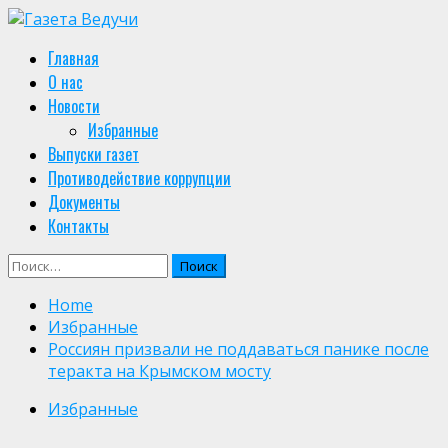
Skip
to
Primary
Главная
content
Menu
О нас
Новости
Избранные
Выпуски газет
Противодействие коррупции
Документы
Контакты
Найти:
Home
Избранные
Россиян призвали не поддаваться панике после
теракта на Крымском мосту
Избранные