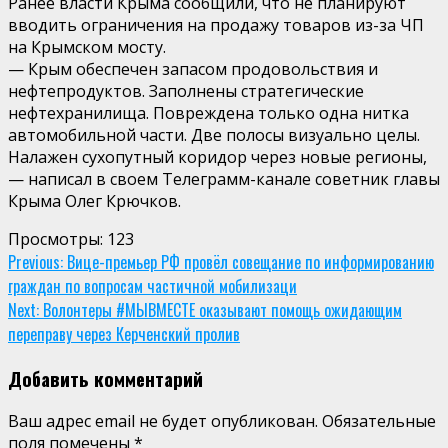
Ранее власти Крыма сообщили, что не планируют
вводить ограничения на продажу товаров из-за ЧП
на Крымском мосту.
— Крым обеспечен запасом продовольствия и
нефтепродуктов. Заполнены стратегические
нефтехранилища. Повреждена только одна нитка
автомобильной части. Две полосы визуально целы.
Налажен сухопутный коридор через новые регионы,
— написал в своем Телеграмм-канале советник главы
Крыма Олег Крючков.
Просмотры:
123
Continue
Previous:
Вице-премьер РФ провёл совещание по информированию
граждан по вопросам частичной мобилизаци
Reading
Next:
Волонтеры #МЫВМЕСТЕ оказывают помощь ожидающим
переправу через Керченский пролив
Добавить комментарий
Ваш адрес email не будет опубликован.
Обязательные
поля помечены
*