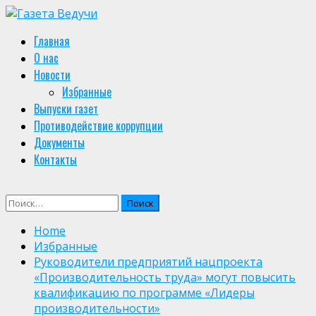
Skip
to
Primary
Главная
content
Menu
О нас
Новости
Избранные
Выпуски газет
Противодействие коррупции
Документы
Контакты
Найти:
Home
Избранные
Руководители предприятий нацпроекта
«Производительность труда» могут повысить
квалификацию по программе «Лидеры
производительности»