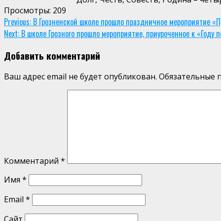
Просмотры:
209
Continue
Previous:
В Грозненской школе прошло праздничное мероприятие «П
Next:
В школе Грозного прошло мероприятие, приуроченное к «Году п
Reading
Добавить комментарий
Ваш адрес email не будет опубликован.
Обязательные 
Комментарий
*
Имя
*
Email
*
Сайт