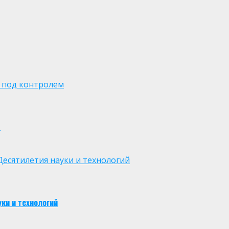
 под контролем
м
есятилетия науки и технологий
ки и технологий