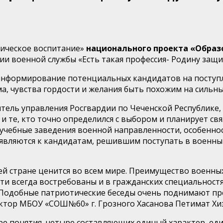
тическое воспитание»
национального проекта «Образ
и военной службы «Есть такая профессия- Родину защ
нформирование потенциальных кандидатов на поступле
а, чувства гордости и желания быть похожим на сильны
ль управления Росгвардии по Чеченской Республике,
и те, кто точно определился с выбором и планирует св
е учебные заведения военной направленности, особенно
ъявляются к кандидатам, решившим поступать в военны
ей стране ценится во всем мире. Преимущество военны
и всегда востребованы и в гражданских специальностя
м. Подобные патриотические беседы очень поднимают пр
ктор МБОУ «СОШ№60» г. Грозного Хасанова Петимат Хи
ыре понятия, четыре составляющих единый характер, ед