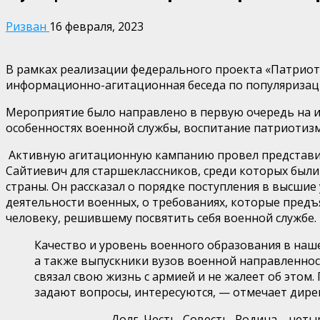
Ризван
16 февраля, 2023
В рамках реализации федерального проекта «Патрио
информационно-агитационная беседа по популяризаци
Мероприятие было направлено в первую очередь на и
особенностях военной службы, воспитание патриотизм
Активную агитационную кампанию провел представите
Сайтиевич для старшеклассников, среди которых были 
страны. Он рассказал о порядке поступления в высши
деятельности военных, о требованиях, которые пред
человеку, решившему посвятить себя военной службе.
Качество и уровень военного образования в наш
а также выпускники вузов военной направленност
связал свою жизнь с армией и не жалеет об это
задают вопросы, интересуются, — отмечает дире
Долг, Честь, Совесть, Родина – чет