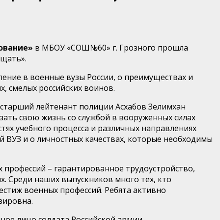
ование»
в МБОУ «СОШ№60» г. Грозного прошла
ищать».
ние в военные вузы России, о преимуществах и
х, смелых российских воинов.
 старший лейтенант полиции Асхабов Зелимхан
язать свою жизнь со службой в вооруженных силах
стях учебного процесса и различных направлениях
й ВУЗ и о личностных качествах, которые необходимы
х профессий – гарантированное трудоустройство,
х. Среди наших выпускников много тех, кто
естиж военных профессий. Ребята активно
зировна.
иное лицо солдата Российской армии.