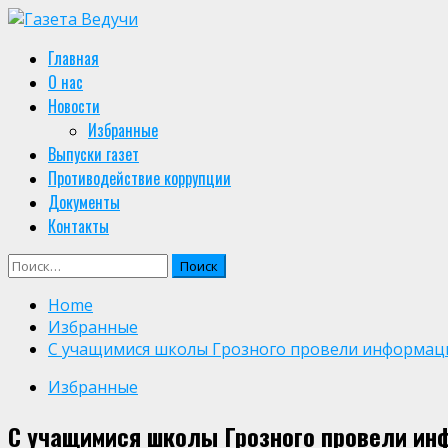
Skip
to
Primary
Главная
content
Menu
О нас
Новости
Избранные
Выпуски газет
Противодействие коррупции
Документы
Контакты
Найти:
Home
Избранные
С учащимися школы Грозного провели информац
Избранные
С учащимися школы Грозного провели ин