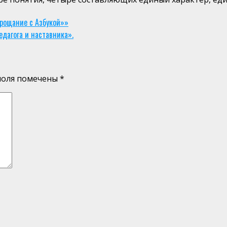
рощание с Азбукой»»
едагога и наставника».
поля помечены
*